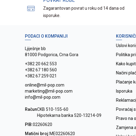
POVRAT ROBE
Zagarantovan povrat u roku od 14 dana od
isporuke.
PODACI O KOMPANIJI
KORISNIČ
Uslovi kori
Ljiješnje bb
81000 Podgorica, Crna Gora
Politika pr
+382 20 662 553
Kako kupit
+382 67 180 560
Načini pla
+382 67 259 021
Plaćanje 
online@mil-pop.com
marketing@mil-pop.com
Isporuka
info@mil-pop.com
Reklamaci
Račun
CKB 510-155-60
Povraćaj 
Hipotekarna banka 520-13214-09
Pravo na 
PIB:
02260620
Zamjena ar
Matični broj:
ME02260620