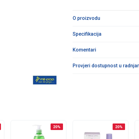
O proizvodu
Specifikacija
Komentari
Provjeri dostupnost u radnj
20
%
20
%