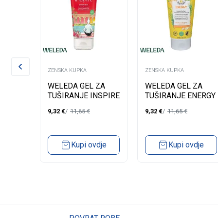
ZENSKA KUPKA
ZENSKA KUPKA
 ZA
WELEDA GEL ZA
WELEDA GEL ZA
A
TUŠIRANJE INSPIRE
TUŠIRANJE ENERGY
200ML
200ML
9,32
€
11,65
€
9,32
€
11,65
€
ML
dje
Kupi ovdje
Kupi ovdje