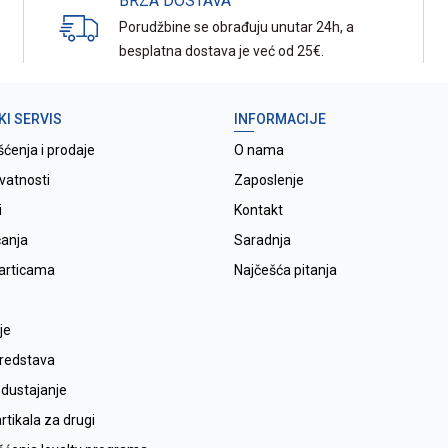
BRZA DOSTAVA
Porudžbine se obrađuju unutar 24h, a
besplatna dostava je već od 25€.
KI SERVIS
INFORMACIJE
šćenja i prodaje
O nama
ivatnosti
Zaposlenje
i
Kontakt
ćanja
Saradnja
karticama
Najčešća pitanja
je
sredstava
odustajanje
tikala za drugi