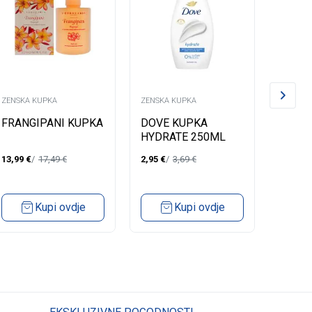
ZENSKA KUPKA
ZENSKA KUPKA
ZENSKA
FRANGIPANI KUPKA
DOVE KUPKA
LYCIA
HYDRATE 250ML
DELIC
13,99
€
17,49
€
2,95
€
3,69
€
2,84
€
Kupi ovdje
Kupi ovdje