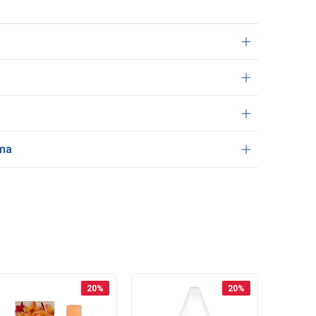
ama
20
%
20
%