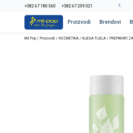
-20% na kompletan asortiman
+382 67 180 560
+382 67 259 021
Pogledaj više
Proizvodi
Brendovi
B
Mil Pop
Proizvodi
KOZMETIKA
NJEGA TIJELA
PREPARATI ZA