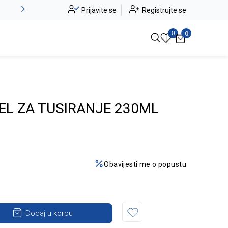
Alma Ras do -50%
Prijavite se
Registrujte se
Pogledaj više
0
0
EL ZA TUSIRANJE 230ML
Obavijesti me o popustu
Dodaj u korpu