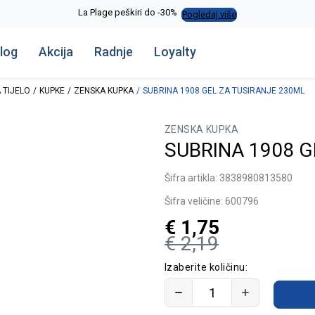
La Plage peškiri do -30%
Pogledaj više
log
Akcija
Radnje
Loyalty
 TIJELO
KUPKE
ZENSKA KUPKA
SUBRINA 1908 GEL ZA TUSIRANJE 230ML
ZENSKA KUPKA
SUBRINA 1908 G
Šifra artikla:
3838980813580
Šifra veličine:
600796
€
1,75
€
2,19
Izaberite količinu: