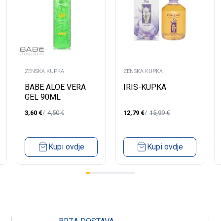
ZENSKA KUPKA
ZENSKA KUPKA
BABE ALOE VERA
IRIS-KUPKA
GEL 90ML
3,60
€
4,50
€
12,79
€
15,99
€
Kupi ovdje
Kupi ovdje