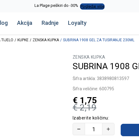
La Plage peškiri do -30%
Pogledaj više
log
Akcija
Radnje
Loyalty
 TIJELO
KUPKE
ZENSKA KUPKA
SUBRINA 1908 GEL ZA TUSIRANJE 230ML
ZENSKA KUPKA
SUBRINA 1908 G
Šifra artikla:
3838980813597
Šifra veličine:
600795
€
1,75
€
2,19
Izaberite količinu: