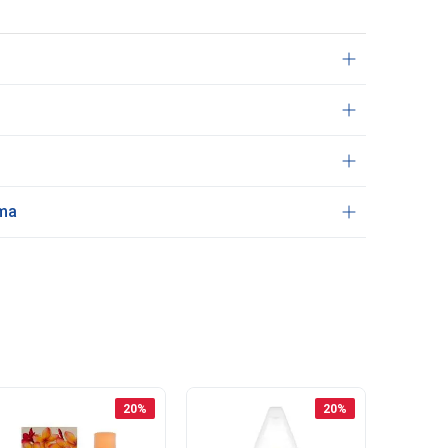
ama
20
%
20
%