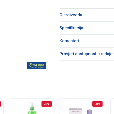
O proizvodu
Specifikacija
Komentari
Provjeri dostupnost u radnj
20
%
20
%