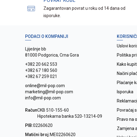
POVRAT ROBE
Zagarantovan povrat u roku od 14 dana od
isporuke.
PODACI O KOMPANIJI
KORISNIČ
Uslovi kori
Ljiješnje bb
81000 Podgorica, Crna Gora
Politika pr
+382 20 662 553
Kako kupit
+382 67 180 560
Načini pla
+382 67 259 021
Plaćanje 
online@mil-pop.com
marketing@mil-pop.com
Isporuka
info@mil-pop.com
Reklamaci
Račun
CKB 510-155-60
Povraćaj 
Hipotekarna banka 520-13214-09
Pravo na 
PIB:
02260620
Zamjena ar
Matični broj:
ME02260620