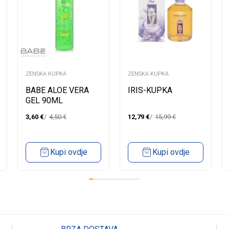
ZENSKA KUPKA
ZENSKA KUPKA
BABE ALOE VERA
IRIS-KUPKA
GEL 90ML
3,60
€
4,50
€
12,79
€
15,99
€
Kupi ovdje
Kupi ovdje