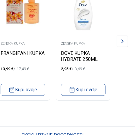
ZENSKA KUPKA
ZENSKA KUPKA
ZENSKA
FRANGIPANI KUPKA
DOVE KUPKA
LYCIA
HYDRATE 250ML
DELIC
13,99
€
17,49
€
2,95
€
3,69
€
2,84
€
Kupi ovdje
Kupi ovdje