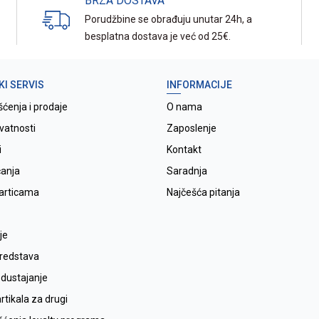
BRZA DOSTAVA
Porudžbine se obrađuju unutar 24h, a
besplatna dostava je već od 25€.
KI SERVIS
INFORMACIJE
šćenja i prodaje
O nama
ivatnosti
Zaposlenje
i
Kontakt
ćanja
Saradnja
karticama
Najčešća pitanja
je
sredstava
odustajanje
tikala za drugi