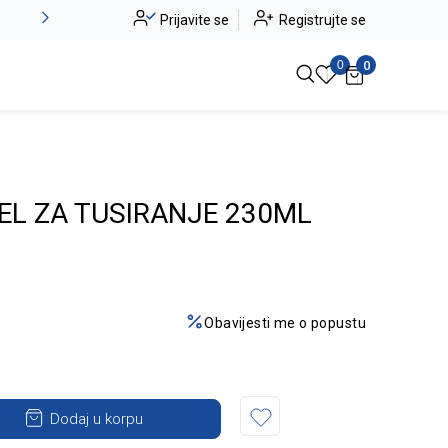
Alma Ras do -50%
Prijavite se
Registrujte se
Pogledaj više
0
0
EL ZA TUSIRANJE 230ML
Obavijesti me o popustu
Dodaj u korpu