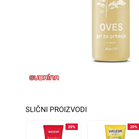
SLIČNI PROIZVODI
20
%
20
%
20
%