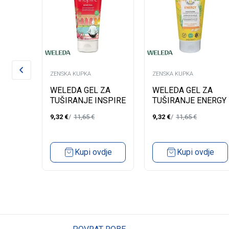
ZENSKA KUPKA
ZENSKA KUPKA
 ZA
WELEDA GEL ZA
WELEDA GEL ZA
A
TUŠIRANJE INSPIRE
TUŠIRANJE ENERGY
200ML
200ML
9,32
€
11,65
€
9,32
€
11,65
€
ML
dje
Kupi ovdje
Kupi ovdje