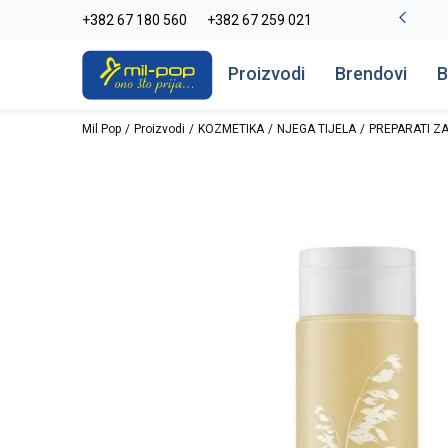
-20% na kompletan asortiman
+382 67 180 560
+382 67 259 021
Pogledaj više
Proizvodi
Brendovi
B
Mil Pop
Proizvodi
KOZMETIKA
NJEGA TIJELA
PREPARATI ZA