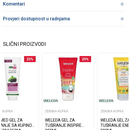
Komentari
Provjeri dostupnost u radnjama
SLIČNI PROIZVODI
20
%
20
%
A KUPKA
ZENSKA KUPKA
ZENSKA KUPKA
MED GEL ZA
WELEDA GEL ZA
WELEDA GEL Z
 SA KUPINOM
TUŠIRANJE INSPIRE
TUŠIRANJE EN