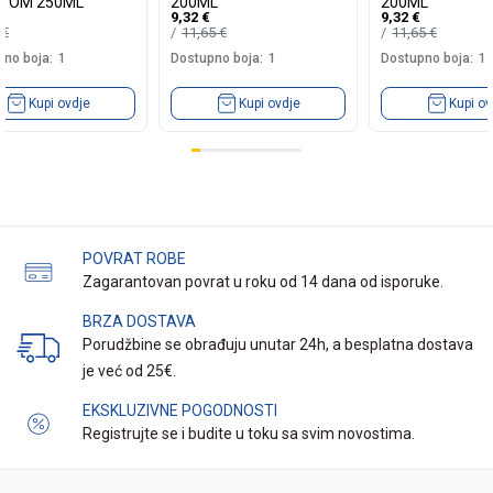
NTOM 250ML
200ML
200ML
9,32
€
9,32
€
0
€
11,65
€
11,65
€
no boja:
1
Dostupno boja:
1
Dostupno boja:
1
Kupi ovdje
Kupi ovdje
Kupi ov
POVRAT ROBE
Zagarantovan povrat u roku od 14 dana od isporuke.
BRZA DOSTAVA
Porudžbine se obrađuju unutar 24h, a besplatna dostava
je već od 25€.
EKSKLUZIVNE POGODNOSTI
Registrujte se i budite u toku sa svim novostima.