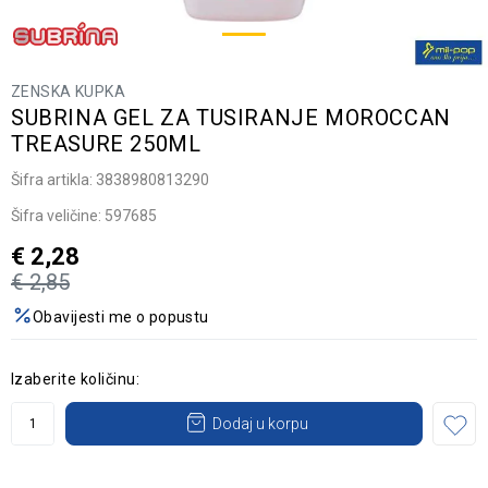
ZENSKA KUPKA
SUBRINA GEL ZA TUSIRANJE MOROCCAN
TREASURE 250ML
Šifra artikla:
3838980813290
Šifra veličine:
597685
€
2,28
€
2,85
Obavijesti me o popustu
Izaberite količinu:
Dodaj u korpu