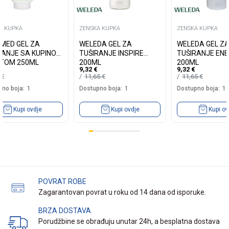
A KUPKA
ZENSKA KUPKA
ZENSKA KUPKA
MED GEL ZA
WELEDA GEL ZA
WELEDA GEL Z
 SA KUPINOM
TUŠIRANJE INSPIRE
TUŠIRANJE EN
NTOM 250ML
200ML
200ML
9,32
€
9,32
€
0
€
11,65
€
11,65
€
no boja:
1
Dostupno boja:
1
Dostupno boja:
1
Kupi ovdje
Kupi ovdje
Kupi ov
POVRAT ROBE
Zagarantovan povrat u roku od 14 dana od isporuke.
BRZA DOSTAVA
Porudžbine se obrađuju unutar 24h, a besplatna dostava