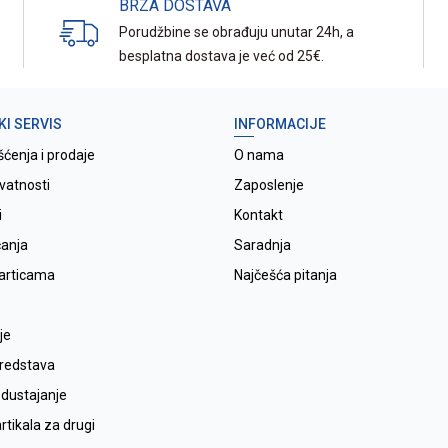
BRZA DOSTAVA
Porudžbine se obrađuju unutar 24h, a
besplatna dostava je već od 25€.
KI SERVIS
INFORMACIJE
šćenja i prodaje
O nama
ivatnosti
Zaposlenje
i
Kontakt
ćanja
Saradnja
karticama
Najčešća pitanja
je
sredstava
odustajanje
tikala za drugi