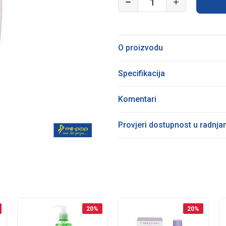
O proizvodu
Specifikacija
Komentari
Provjeri dostupnost u radnj
20
%
20
%