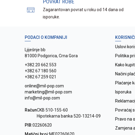
POVRAT ROBE
Zagarantovan povrat u roku od 14 dana od
isporuke.
PODACI O KOMPANIJI
KORISNIČ
Uslovi kori
Ljiješnje bb
81000 Podgorica, Crna Gora
Politika pr
+382 20 662 553
Kako kupit
+382 67 180 560
Načini pla
+382 67 259 021
Plaćanje 
online@mil-pop.com
marketing@mil-pop.com
Isporuka
info@mil-pop.com
Reklamaci
Račun
CKB 510-155-60
Povraćaj 
Hipotekarna banka 520-13214-09
Pravo na 
PIB:
02260620
Zamjena ar
Matični broj:
ME02260620