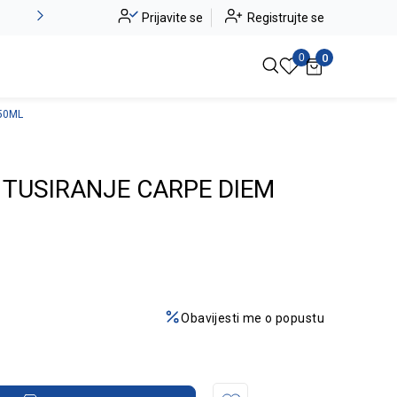
Alma Ras do -50%
Prijavite se
Registrujte se
Pogledaj više
0
0
50ML
 TUSIRANJE CARPE DIEM
Obavijesti me o popustu