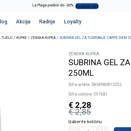
La Plage peškiri do -30%
Pogledaj više
log
Akcija
Radnje
Loyalty
 TIJELO
KUPKE
ZENSKA KUPKA
SUBRINA GEL ZA TUSIRANJE CARPE DIEM 2
ZENSKA KUPKA
SUBRINA GEL ZA
250ML
Šifra artikla:
3838980813252
Šifra veličine:
597681
€
2,28
€
2,85
Izaberite količinu: