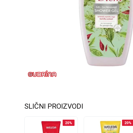
SLIČNI PROIZVODI
20
%
20
%
20
%