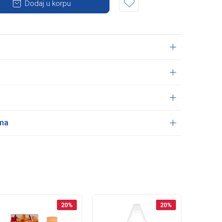
Dodaj u korpu
ama
20
%
20
%