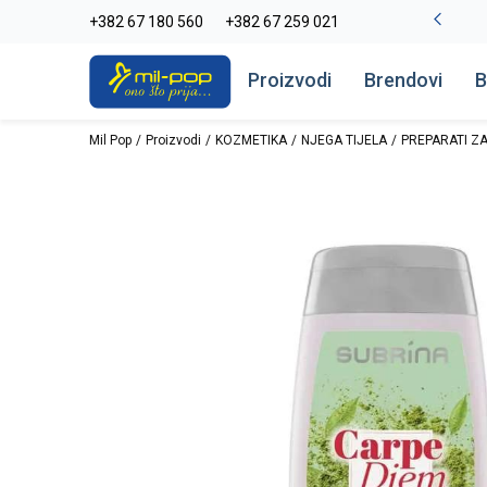
-20% na kompletan asortiman
+382 67 180 560
+382 67 259 021
Pogledaj više
Proizvodi
Brendovi
B
Mil Pop
Proizvodi
KOZMETIKA
NJEGA TIJELA
PREPARATI ZA