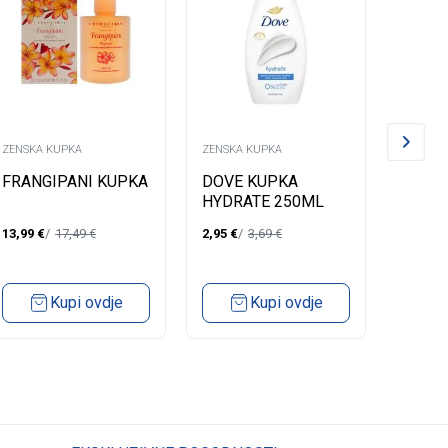
ZENSKA KUPKA
ZENSKA KUPKA
ZENSKA
FRANGIPANI KUPKA
DOVE KUPKA
LYCIA
HYDRATE 250ML
DELIC
13,99
€
17,49
€
2,95
€
3,69
€
2,84
€
Kupi ovdje
Kupi ovdje