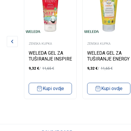
ZENSKA KUPKA
ZENSKA KUPKA
 ZA
WELEDA GEL ZA
WELEDA GEL ZA
A
TUŠIRANJE INSPIRE
TUŠIRANJE ENERGY
200ML
200ML
9,32
€
11,65
€
9,32
€
11,65
€
ML
dje
Kupi ovdje
Kupi ovdje