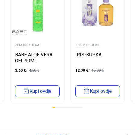
ZENSKA KUPKA
ZENSKA KUPKA
BABE ALOE VERA
IRIS-KUPKA
GEL 90ML
3,60
€
4,50
€
12,79
€
15,99
€
Kupi ovdje
Kupi ovdje