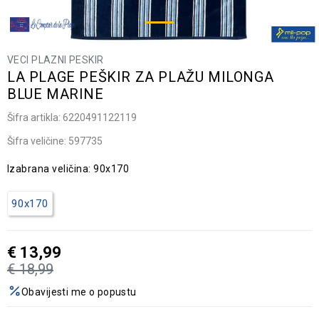
VECI PLAZNI PESKIR
LA PLAGE PEŠKIR ZA PLAŽU MILONGA
BLUE MARINE
Šifra artikla:
6220491122119
Šifra veličine:
597735
Izabrana veličina:
90x170
90x170
€
13,99
€
18,99
Obavijesti me o popustu