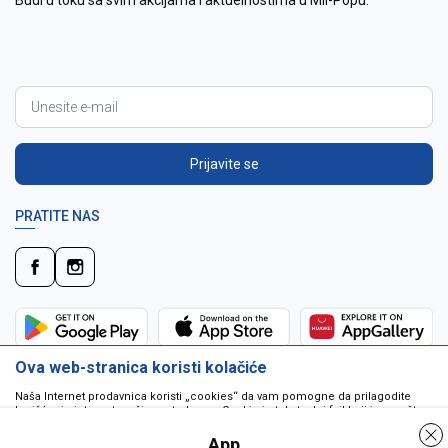
Budi u toku sa svim akcijama i aktuelnostima u Mil-Popu.
Prijavite se
PRATITE NAS
Ova web-stranica koristi kolačiće
Naša Internet prodavnica koristi „cookies“ da vam pomogne da prilagodite
korišćenje interneta vašim potrebama. Cookie je tekstualni fajl koji je smešten
na vašem hard disku od strane web servera. Cookie-ji ne mogu biti korišćeni
da pokrenu program ili da isporuče virus vašem računaru. Cookie-i su
App