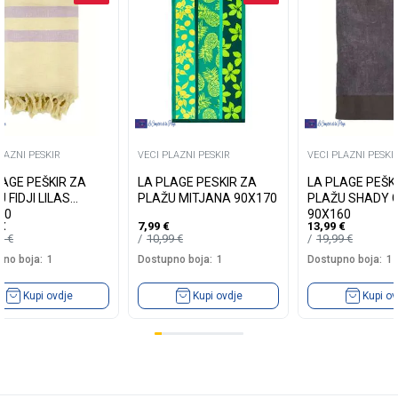
LAZNI PESKIR
VECI PLAZNI PESKIR
VECI PLAZNI PESKI
LAGE PEŠKIR ZA
LA PLAGE PESKIR ZA
LA PLAGE PEŠK
 FIDJI LILAS
PLAŽU MITJANA 90X170
PLAŽU SHADY G
60
90X160
€
7,99
€
13,99
€
99
€
10,99
€
19,99
€
no boja:
1
Dostupno boja:
1
Dostupno boja:
1
Kupi ovdje
Kupi ovdje
Kupi ov