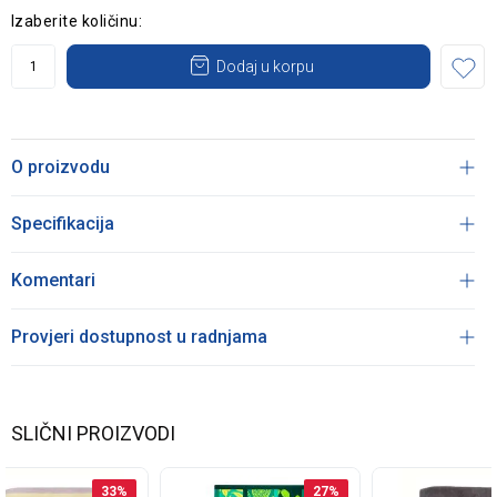
Izaberite količinu:
Dodaj u korpu
O proizvodu
Specifikacija
Komentari
Provjeri dostupnost u radnjama
SLIČNI PROIZVODI
33
%
27
%