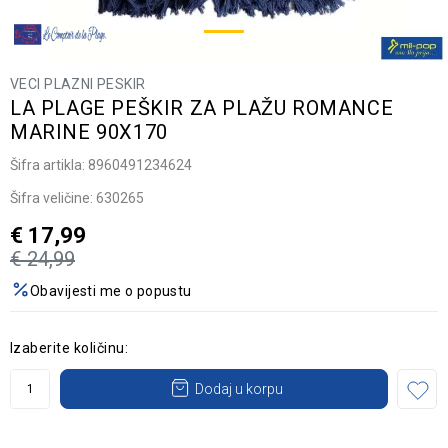
VECI PLAZNI PESKIR
LA PLAGE PEŠKIR ZA PLAŽU ROMANCE
MARINE 90X170
Šifra artikla:
8960491234624
Šifra veličine:
630265
€
17,99
€
24,99
Obavijesti me o popustu
Izaberite količinu:
Dodaj u korpu