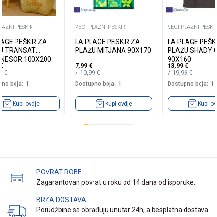
LAZNI PESKIR
VECI PLAZNI PESKIR
VECI PLAZNI PESKI
LAGE PEŠKIR ZA
LA PLAGE PESKIR ZA
LA PLAGE PEŠK
U TRANSAT
PLAŽU MITJANA 90X170
PLAŽU SHADY G
NESOR 100X200
90X160
€
7,99
€
13,99
€
99
€
10,99
€
19,99
€
no boja:
1
Dostupno boja:
1
Dostupno boja:
1
Kupi ovdje
Kupi ovdje
Kupi ov
POVRAT ROBE
Zagarantovan povrat u roku od 14 dana od isporuke.
BRZA DOSTAVA
Porudžbine se obrađuju unutar 24h, a besplatna dostava