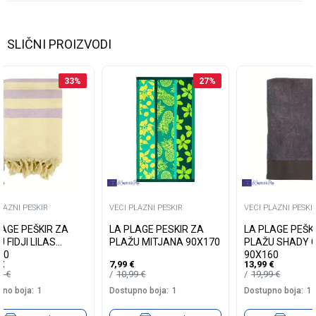
SLIČNI PROIZVODI
33
%
27
%
LAZNI PESKIR
VECI PLAZNI PESKIR
VECI PLAZNI PESKI
LAGE PEŠKIR ZA
LA PLAGE PESKIR ZA
LA PLAGE PEŠK
 FIDJI LILAS
PLAŽU MITJANA 90X170
PLAŽU SHADY G
60
90X160
€
7,99
€
13,99
€
99
€
10,99
€
19,99
€
no boja:
1
Dostupno boja:
1
Dostupno boja:
1