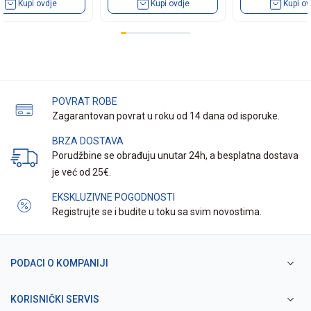
Kupi ovdje
Kupi ovdje
Kupi ov
POVRAT ROBE
Zagarantovan povrat u roku od 14 dana od isporuke.
BRZA DOSTAVA
Porudžbine se obrađuju unutar 24h, a besplatna dostava
je već od 25€.
EKSKLUZIVNE POGODNOSTI
Registrujte se i budite u toku sa svim novostima.
PODACI O KOMPANIJI
KORISNIČKI SERVIS