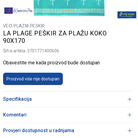
VECI PLAZNI PESKIR
LA PLAGE PEŠKIR ZA PLAŽU KOKO
90X170
Šifra artikla:
3701771400606
Obavestite me kada proizvod bude dostupan
Proizvod više nije dostupan
Specifikacija
Komentari
Provjeri dostupnost u radnjama