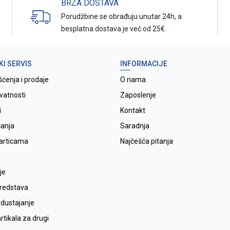
BRZA DOSTAVA
Porudžbine se obrađuju unutar 24h, a
besplatna dostava je već od 25€.
KI SERVIS
INFORMACIJE
šćenja i prodaje
O nama
ivatnosti
Zaposlenje
i
Kontakt
ćanja
Saradnja
karticama
Najčešća pitanja
je
sredstava
odustajanje
tikala za drugi