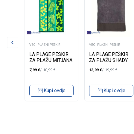
R
VECI PLAZNI PESKIR
VECI PLAZNI PESKIR
ŠKIR
LA PLAGE PESKIR
LA PLAGE PEŠKIR
JI
ZA PLAŽU MITJANA
ZA PLAŽU SHADY
90X170
GRIS 90X160
7,99
€
10,99
€
13,99
€
19,99
€
dje
Kupi ovdje
Kupi ovdje