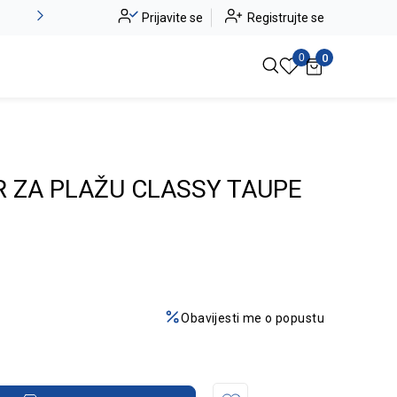
Novo u ponudi - Jadea
Prijavite se
Registrujte se
Pogledaj više
0
0
R ZA PLAŽU CLASSY TAUPE
Obavijesti me o popustu