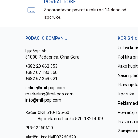
POVRAT ROBE
Zagarantovan povrat u roku od 14 dana od
isporuke.
PODACI O KOMPANIJI
KORISNIČ
Uslovi kori
Ljiješnje bb
81000 Podgorica, Crna Gora
Politika pr
+382 20 662 553
Kako kupit
+382 67 180 560
Načini pla
+382 67 259 021
Plaćanje 
online@mil-pop.com
marketing@mil-pop.com
Isporuka
info@mil-pop.com
Reklamaci
Račun
CKB 510-155-60
Povraćaj 
Hipotekarna banka 520-13214-09
Pravo na 
PIB:
02260620
Zamjena ar
Matični broj:
ME02260620