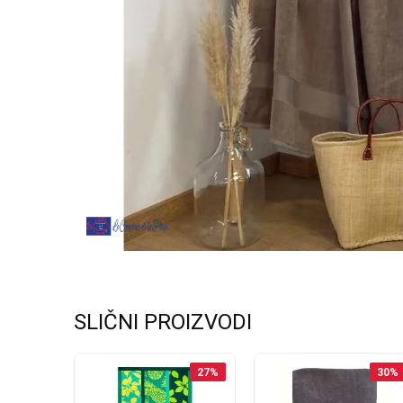
SLIČNI PROIZVODI
33
%
27
%
30
%