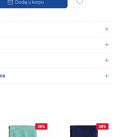
Dodaj u korpu
ama
28
%
28
%