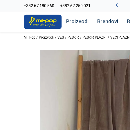
La Plage peškiri do -30%
+382 67 180 560
+382 67 259 021
Pogledaj više
Proizvodi
Brendovi
B
Mil Pop
Proizvodi
VES
PESKIR
PESKIR PLAZNI
VECI PLAZNI