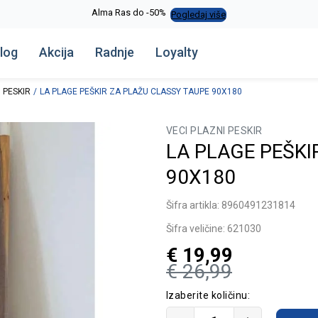
Alma Ras do -50%
Pogledaj više
log
Akcija
Radnje
Loyalty
 PESKIR
LA PLAGE PEŠKIR ZA PLAŽU CLASSY TAUPE 90X180
VECI PLAZNI PESKIR
LA PLAGE PEŠKI
90X180
Šifra artikla:
8960491231814
Šifra veličine:
621030
€
19,99
€
26,99
Izaberite količinu: