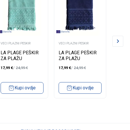
VECI PLAZNI PESKIR
VECI PLAZNI PESKIR
VECI PL
LA PLAGE PEŠKIR
LA PLAGE PEŠKIR
LA PL
ZA PLAŽU
ZA PLAŽU
ZA P
ROMANCE AQUA
ROMANCE MARINE
ROMA
17,99
€
24,99
€
17,99
€
24,99
€
19,99
€
90X170
90X170
90X17
Kupi ovdje
Kupi ovdje