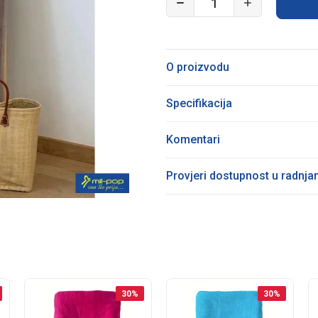
O proizvodu
Specifikacija
Komentari
Provjeri dostupnost u radnj
30
%
30
%