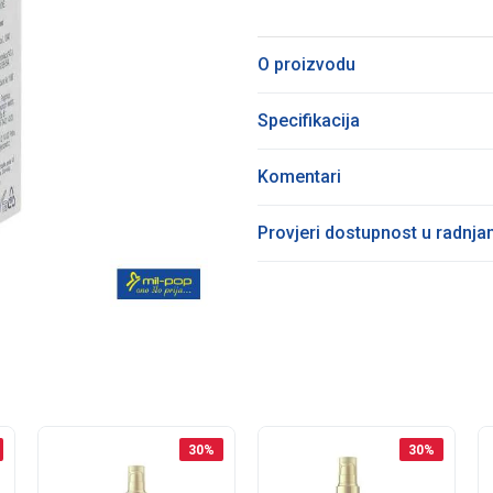
O proizvodu
Specifikacija
Komentari
Provjeri dostupnost u radnj
30
%
30
%