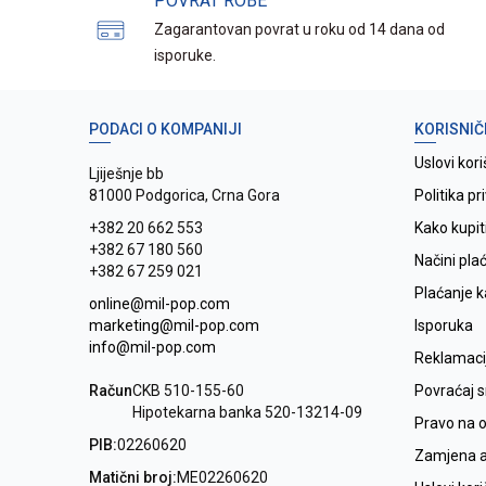
POVRAT ROBE
Zagarantovan povrat u roku od 14 dana od
isporuke.
PODACI O KOMPANIJI
KORISNIČ
Uslovi kori
Ljiješnje bb
81000 Podgorica, Crna Gora
Politika pr
+382 20 662 553
Kako kupit
+382 67 180 560
Načini pla
+382 67 259 021
Plaćanje 
online@mil-pop.com
marketing@mil-pop.com
Isporuka
info@mil-pop.com
Reklamaci
Račun
CKB 510-155-60
Povraćaj 
Hipotekarna banka 520-13214-09
Pravo na 
PIB:
02260620
Zamjena ar
Matični broj:
ME02260620