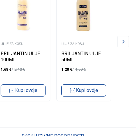
ULJE ZA KOSU
ULJE ZA KOSU
ULJE ZA
BRILJANTIN ULJE
BRILJANTIN ULJE
BRILJ
100ML
50ML
100M
1,68
€
2,10
€
1,20
€
1,50
€
1,36
€
Kupi ovdje
Kupi ovdje