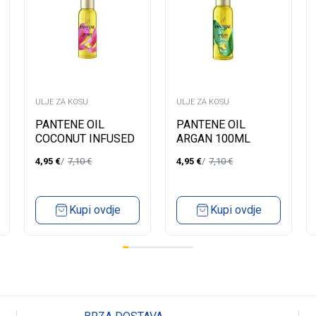
ULJE ZA KOSU
ULJE ZA KOSU
PANTENE OIL
PANTENE OIL
COCONUT INFUSED
ARGAN 100ML
100ML
4,95
€
7,10
€
4,95
€
7,10
€
Kupi ovdje
Kupi ovdje