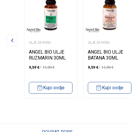
ULJE ZA KOSU
ULJE ZA KOSU
AL
ANGEL BIO ULJE
ANGEL BIO ULJE
U
RUZMARIN 30ML
BATANA 30ML
L
9,59
€
11,99
€
9,59
€
11,99
€
dje
Kupi ovdje
Kupi ovdje