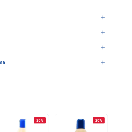
ama
20
%
20
%