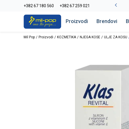
-20% na kompletan asortiman
+382 67 180 560
+382 67 259 021
Pogledaj više
Proizvodi
Brendovi
B
Mil Pop
Proizvodi
KOZMETIKA
NJEGA KOSE
ULJE ZA KOSU