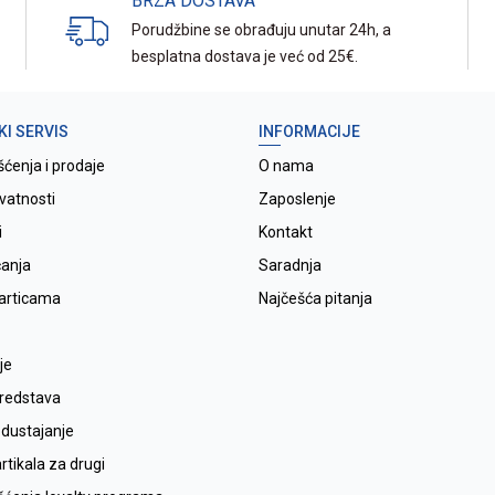
BRZA DOSTAVA
Porudžbine se obrađuju unutar 24h, a
besplatna dostava je već od 25€.
KI SERVIS
INFORMACIJE
šćenja i prodaje
O nama
ivatnosti
Zaposlenje
i
Kontakt
ćanja
Saradnja
karticama
Najčešća pitanja
je
sredstava
odustajanje
tikala za drugi