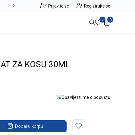
Alma Ras do -50%
Prijavite se
Registrujte se
Pogledaj više
0
0
AT ZA KOSU 30ML
Obavijesti me o popustu
Dodaj u korpu