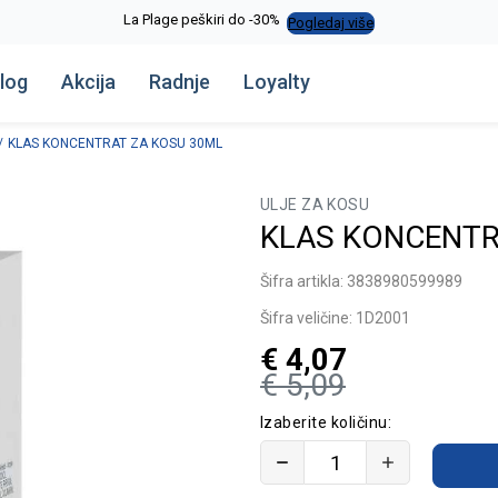
La Plage peškiri do -30%
Pogledaj više
log
Akcija
Radnje
Loyalty
KLAS KONCENTRAT ZA KOSU 30ML
ULJE ZA KOSU
KLAS KONCENTR
Šifra artikla:
3838980599989
Šifra veličine:
1D2001
€
4,07
€
5,09
Izaberite količinu: