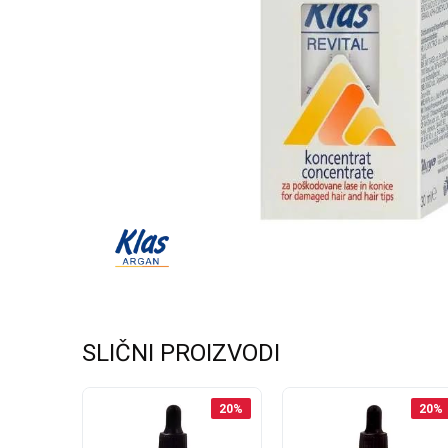
SLIČNI PROIZVODI
20
%
20
%
20
%