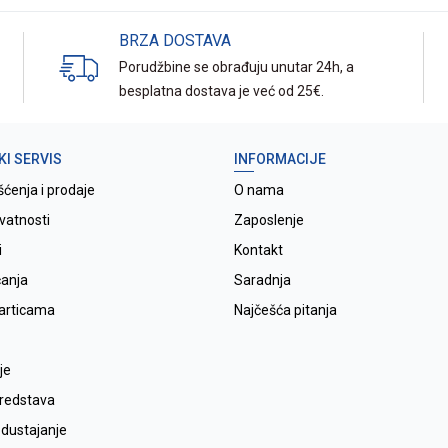
BRZA DOSTAVA
Porudžbine se obrađuju unutar 24h, a
besplatna dostava je već od 25€.
KI SERVIS
INFORMACIJE
šćenja i prodaje
O nama
ivatnosti
Zaposlenje
i
Kontakt
ćanja
Saradnja
karticama
Najčešća pitanja
je
sredstava
odustajanje