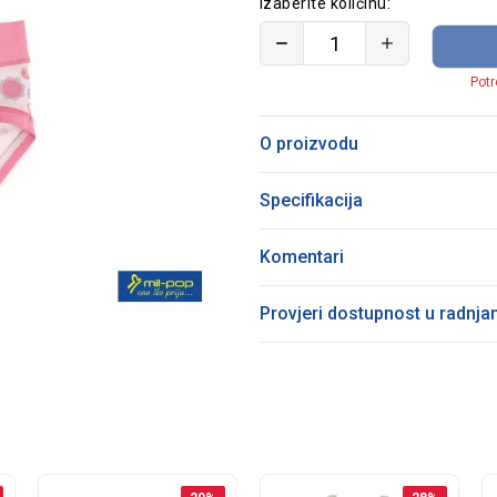
Izaberite količinu:
Potr
O proizvodu
Specifikacija
Komentari
Provjeri dostupnost u radnj