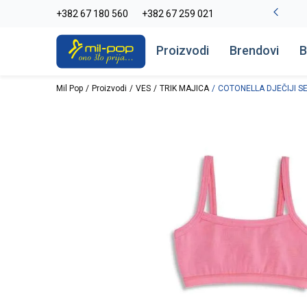
-20% na kompletan asortiman
+382 67 180 560
+382 67 259 021
Pogledaj više
Proizvodi
Brendovi
B
Mil Pop
Proizvodi
VES
TRIK MAJICA
COTONELLA DJEČIJI S