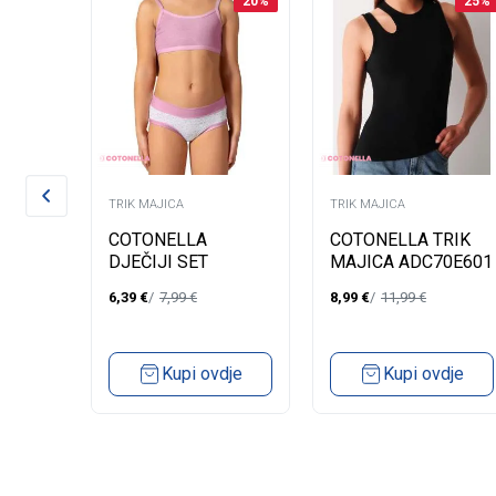
35
%
20
%
25
%
KA
TRIK MAJICA
TRIK MAJICA
COTONELLA
COTONELLA TRIK
DJEČIJI SET
MAJICA ADC70E601
CI
AB300E601
6,39
€
7,99
€
8,99
€
11,99
€
Kupi ovdje
Kupi ovdje