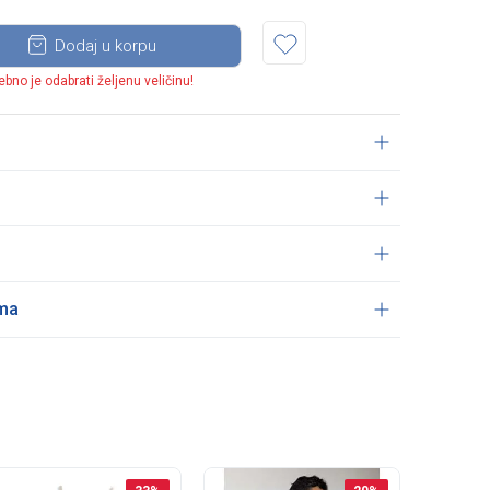
Dodaj u korpu
ebno je odabrati željenu veličinu!
ama