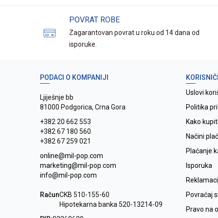
POVRAT ROBE
Zagarantovan povrat u roku od 14 dana od
isporuke.
PODACI O KOMPANIJI
KORISNIČ
Uslovi kori
Ljiješnje bb
81000 Podgorica, Crna Gora
Politika pr
+382 20 662 553
Kako kupit
+382 67 180 560
Načini pla
+382 67 259 021
Plaćanje 
online@mil-pop.com
marketing@mil-pop.com
Isporuka
info@mil-pop.com
Reklamaci
Račun
CKB 510-155-60
Povraćaj 
Hipotekarna banka 520-13214-09
Pravo na 