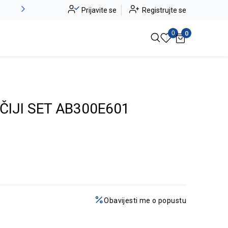
Alma Ras do -50%
Prijavite se
Registrujte se
Pogledaj više
0
0
IJI SET AB300E601
Obavijesti me o popustu