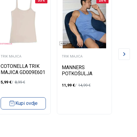
33
%
20
%
TRIK MAJICA
TRIK MAJICA
TRIK MA
COTONELLA TRIK
ALMA
MANNERS
MAJICA GD009E601
MONI
POTKOŠULJA
OSKAR
5,99
€
8,99
€
33,49
€
11,99
€
14,99
€
Kupi ovdje