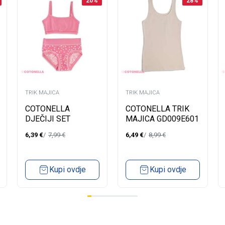
20
%
28
%
TRIK MAJICA
TRIK MAJICA
COTONELLA
COTONELLA TRIK
DJEČIJI SET
MAJICA GD009E601
AB300E601
6,39
€
7,99
€
6,49
€
8,99
€
Kupi ovdje
Kupi ovdje