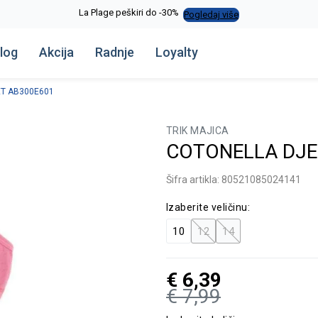
La Plage peškiri do -30%
Pogledaj više
log
Akcija
Radnje
Loyalty
ET AB300E601
TRIK MAJICA
COTONELLA DJEČ
Šifra artikla:
80521085024141
Izaberite veličinu:
10
12
14
€
6,39
€
7,99