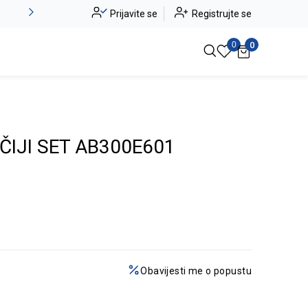
Alma Ras do -50%
Prijavite se
Registrujte se
Pogledaj više
0
0
IJI SET AB300E601
Obavijesti me o popustu