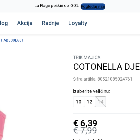
La Plage peškiri do -30%
Pogledaj više
log
Akcija
Radnje
Loyalty
ET AB300E601
TRIK MAJICA
COTONELLA DJEČ
Šifra artikla:
80521085024761
Izaberite veličinu:
10
12
14
€
6,39
€
7,99