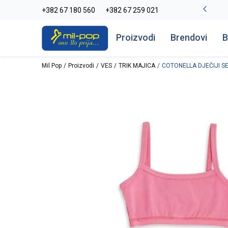
-20% na kompletan asortiman
+382 67 180 560
+382 67 259 021
Pogledaj više
Proizvodi
Brendovi
B
Mil Pop
Proizvodi
VES
TRIK MAJICA
COTONELLA DJEČIJI S