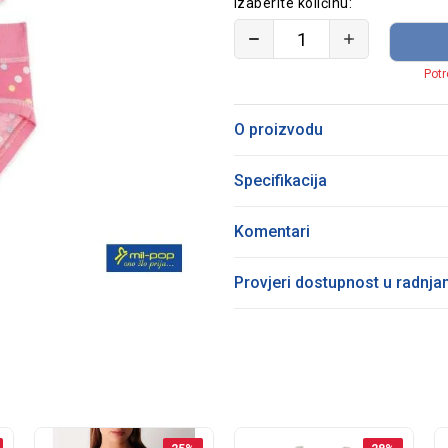
Izaberite količinu:
Potr
O proizvodu
Specifikacija
Komentari
Provjeri dostupnost u radnj