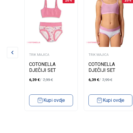
35
%
20
%
20
%
KA
TRIK MAJICA
TRIK MAJICA
COTONELLA
COTONELLA
DJEČIJI SET
DJEČIJI SET
CI
AB300E601
AB300E601
6,39
€
7,99
€
6,39
€
7,99
€
Kupi ovdje
Kupi ovdje