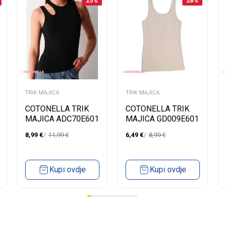
25
%
28
%
TRIK MAJICA
TRIK MAJICA
COTONELLA TRIK
COTONELLA TRIK
MAJICA ADC70E601
MAJICA GD009E601
8,99
€
11,99
€
6,49
€
8,99
€
Kupi ovdje
Kupi ovdje