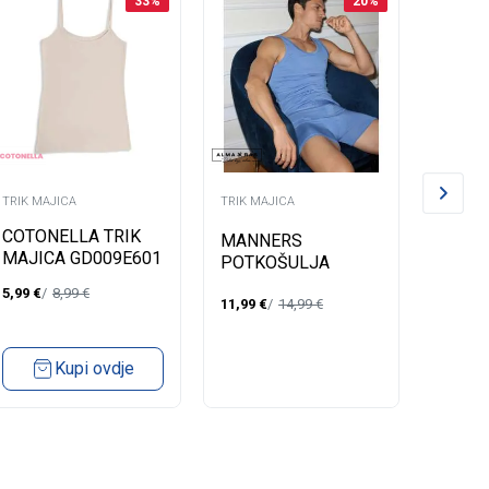
33
%
20
%
TRIK MAJICA
TRIK MAJICA
TRIK MA
COTONELLA TRIK
ALMA
MANNERS
MAJICA GD009E601
MONI
POTKOŠULJA
OSKAR
5,99
€
8,99
€
33,49
€
11,99
€
14,99
€
Kupi ovdje