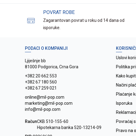
POVRAT ROBE
Zagarantovan povrat u roku od 14 dana od
isporuke.
PODACI O KOMPANIJI
KORISNIČ
Uslovi kori
Ljiješnje bb
81000 Podgorica, Crna Gora
Politika pr
+382 20 662 553
Kako kupit
+382 67 180 560
Načini pla
+382 67 259 021
Plaćanje 
online@mil-pop.com
marketing@mil-pop.com
Isporuka
info@mil-pop.com
Reklamaci
Račun
CKB 510-155-60
Povraćaj 
Hipotekarna banka 520-13214-09
Pravo na 