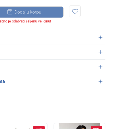
Dodaj u korpu
ebno je odabrati željenu veličinu!
ama