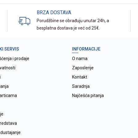
BRZA DOSTAVA
Porudžbine se obrađuju unutar 24h, a
besplatna dostava je već od 25€.
KI SERVIS
INFORMACIJE
šćenja i prodaje
O nama
ivatnosti
Zaposlenje
i
Kontakt
ćanja
Saradnja
karticama
Najčešća pitanja
je
sredstava
odustajanje