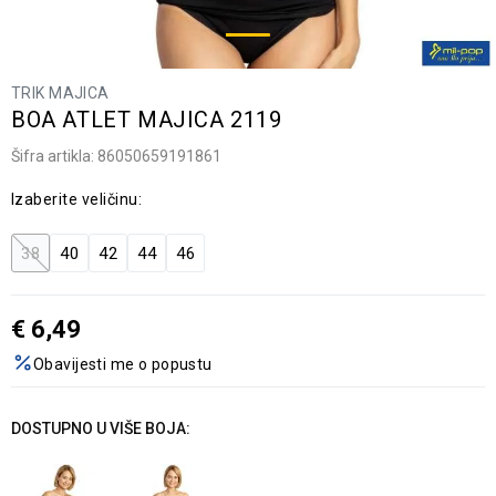
TRIK MAJICA
BOA ATLET MAJICA 2119
Šifra artikla:
86050659191861
Izaberite veličinu:
38
40
42
44
46
€
6,49
Obavijesti me o popustu
DOSTUPNO U VIŠE BOJA: