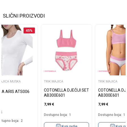
SLIČNI PROIZVODI
45
%
MAJICA MUSKA
TRIK MAJICA
TRIK MAJICA
COTONELLA DJEČIJI SET
COTONELLA DJE
CA ARIS ATS006
AB300E601
AB300E601
7,99
€
7,99
€
9
€
Dostupno boja:
1
Dostupno boja:
1
stupno boja:
2
Kupi ovdje
Kupi ov