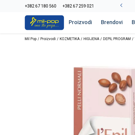
La Plage peškiri do -30%
+382 67 180 560
+382 67 259 021
Pogledaj više
Proizvodi
Brendovi
B
Mil Pop
Proizvodi
KOZMETIKA
HIGIJENA
DEPIL PROGRAM