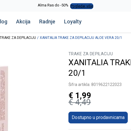
Alma Ras do -50%
Pogledaj više
log
Akcija
Radnje
Loyalty
TRAKE ZA DEPILACIJU
XANITALIA TRAKE ZA DEPILACIJU ALOE VERA 20/1
TRAKE ZA DEPILACIJU
XANITALIA TRAK
20/1
Šifra artikla:
8019622122023
€
1,99
€
4,49
Dostupno u prodavnicama