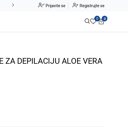
Novo u ponudi - Jadea
Prijavite se
Registrujte se
Pogledaj više
0
0
E ZA DEPILACIJU ALOE VERA