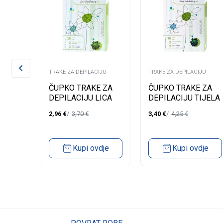
IJU
TRAKE ZA DEPILACIJU
TRAKE ZA DEPILACIJU
ČUPKO TRAKE ZA
ČUPKO TRAKE ZA
16
DEPILACIJU LICA
DEPILACIJU TIJELA
RVE
SENSITIVE
SENSITIVE
UCH
2,96
€
3,70
€
3,40
€
4,25
€
Kupi ovdje
Kupi ovdje