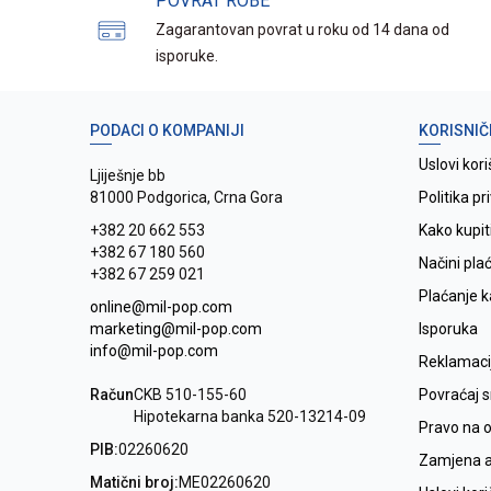
POVRAT ROBE
Zagarantovan povrat u roku od 14 dana od
isporuke.
PODACI O KOMPANIJI
KORISNIČ
Uslovi kori
Ljiješnje bb
81000 Podgorica, Crna Gora
Politika pr
+382 20 662 553
Kako kupit
+382 67 180 560
Načini pla
+382 67 259 021
Plaćanje 
online@mil-pop.com
marketing@mil-pop.com
Isporuka
info@mil-pop.com
Reklamaci
Račun
CKB 510-155-60
Povraćaj 
Hipotekarna banka 520-13214-09
Pravo na 
PIB:
02260620
Zamjena ar
Matični broj:
ME02260620