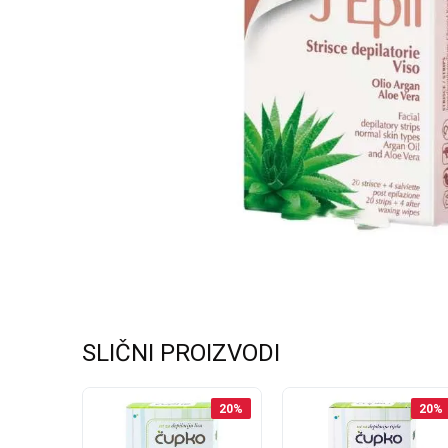
SLIČNI PROIZVODI
20
%
20
%
20
%