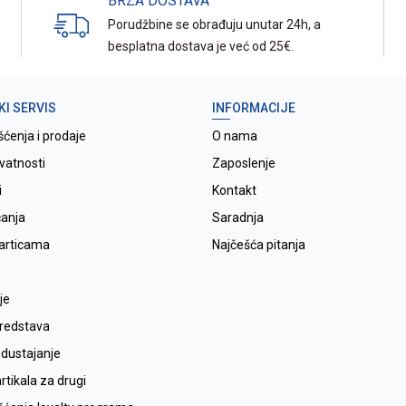
BRZA DOSTAVA
Porudžbine se obrađuju unutar 24h, a
besplatna dostava je već od 25€.
KI SERVIS
INFORMACIJE
šćenja i prodaje
O nama
ivatnosti
Zaposlenje
i
Kontakt
ćanja
Saradnja
karticama
Najčešća pitanja
je
sredstava
odustajanje
tikala za drugi