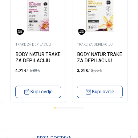
TRAKE ZA DEPILACIJU
TRAKE ZA DEPILACIJU
BODY NATUR TRAKE
BODY NATUR TRAKE
ZA DEPILACIJU
ZA DEPILACIJU
TIJELA ZA
LICA
4,71
€
5,89
€
2,04
€
2,55
€
OSJETLJIVU KOŽU
HYPOALLERGENICS
Kupi ovdje
Kupi ovdje