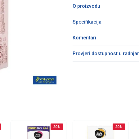
O proizvodu
Specifikacija
Komentari
Provjeri dostupnost u radnj
20
%
20
%