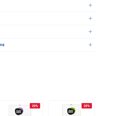
ama
20
%
20
%