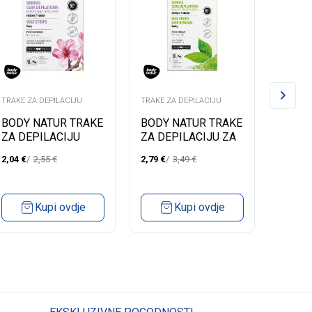
TRAKE ZA DEPILACIJU
TRAKE ZA DEPILACIJU
TRAKE Z
BODY NATUR TRAKE
BODY NATUR TRAKE
BODY 
ZA DEPILACIJU
ZA DEPILACIJU ZA
ZA DE
LICA SWEET
NORMALNU KOŽU
TIJEL
2,04
€
2,55
€
2,79
€
3,49
€
2,79
€
ALMOND OIL
MATCHA TEA
OSJET
LOTU
Kupi ovdje
Kupi ovdje