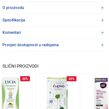
O proizvodu
Specifikacija
Komentari
Provjeri dostupnost u radnjama
SLIČNI PROIZVODI
20
%
20
%