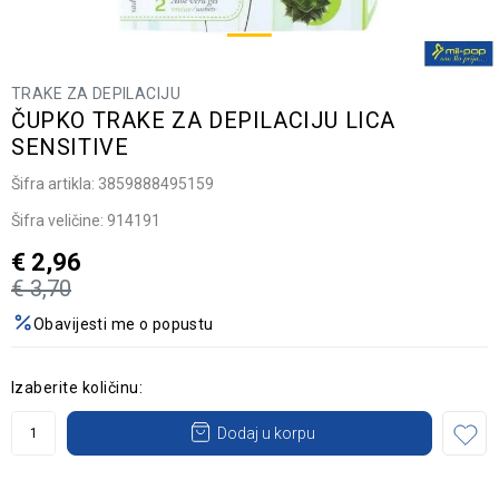
TRAKE ZA DEPILACIJU
ČUPKO TRAKE ZA DEPILACIJU LICA
SENSITIVE
Šifra artikla:
3859888495159
Šifra veličine:
914191
€
2,96
€
3,70
Obavijesti me o popustu
Izaberite količinu:
Dodaj u korpu