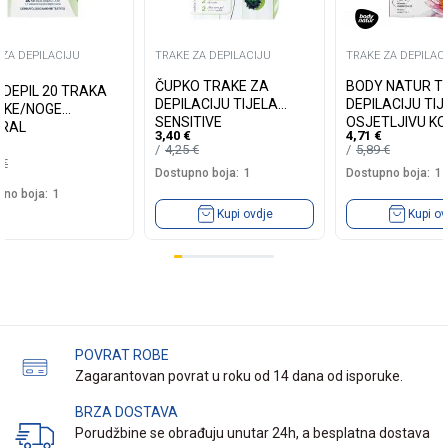
 ZA DEPILACIJU
TRAKE ZA DEPILACIJU
TRAKE ZA DEPILAC
ČUPKO TRAKE ZA
BODY NATUR T
 DEPIL 20 TRAKA
DEPILACIJU TIJELA
DEPILACIJU TIJ
UKE/NOGE
SENSITIVE
OSJETLJIVU K
RAL
3,40
€
4,71
€
4,25
€
5,89
€
5
€
Dostupno boja:
1
Dostupno boja:
1
no boja:
1
Kupi ovdje
Kupi ov
POVRAT ROBE
Zagarantovan povrat u roku od 14 dana od isporuke.
BRZA DOSTAVA
Porudžbine se obrađuju unutar 24h, a besplatna dostava