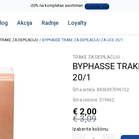
La Plage peškiri do -30%
Pogledaj više
log
Akcija
Radnje
Loyalty
TRAKE ZA DEPILACIJU
BYPHASSE TRAKE ZA DEPILACIJU ZA LICE 20/1
TRAKE ZA DEPILACIJU
BYPHASSE TRAKE
20/1
Šifra artikla:
8436097096152
Šifra veličine:
519462
€
2,00
€
3,09
Izaberite količinu: