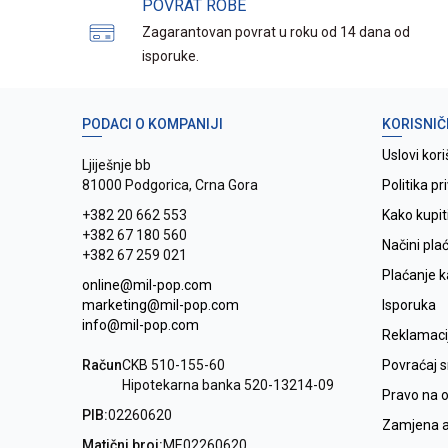
POVRAT ROBE
Zagarantovan povrat u roku od 14 dana od
isporuke.
PODACI O KOMPANIJI
KORISNIČ
Uslovi kori
Ljiješnje bb
81000 Podgorica, Crna Gora
Politika pr
+382 20 662 553
Kako kupit
+382 67 180 560
Načini pla
+382 67 259 021
Plaćanje 
online@mil-pop.com
marketing@mil-pop.com
Isporuka
info@mil-pop.com
Reklamaci
Račun
CKB 510-155-60
Povraćaj 
Hipotekarna banka 520-13214-09
Pravo na 
PIB:
02260620
Zamjena ar
Matični broj:
ME02260620