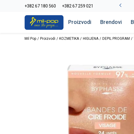
-20% na kompletan asortiman
+382 67 180 560
+382 67 259 021
Pogledaj više
Proizvodi
Brendovi
B
Mil Pop
Proizvodi
KOZMETIKA
HIGIJENA
DEPIL PROGRAM