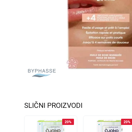
SLIČNI PROIZVODI
20
%
20
%
20
%