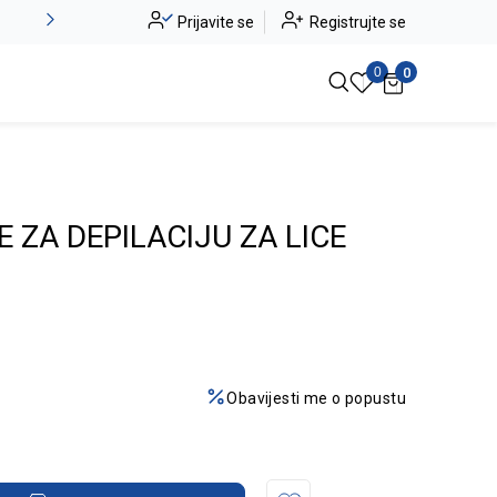
Alma Ras do -50%
Prijavite se
Registrujte se
Pogledaj više
0
0
 ZA DEPILACIJU ZA LICE
Obavijesti me o popustu