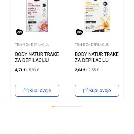
TRAKE ZA DEPILACIJU
TRAKE ZA DEPILACIJU
BODY NATUR TRAKE
BODY NATUR TRAKE
ZA DEPILACIJU
ZA DEPILACIJU
TIJELA ZA
LICA
4,71
€
5,89
€
2,04
€
2,55
€
OSJETLJIVU KOŽU
HYPOALLERGENICS
Kupi ovdje
Kupi ovdje