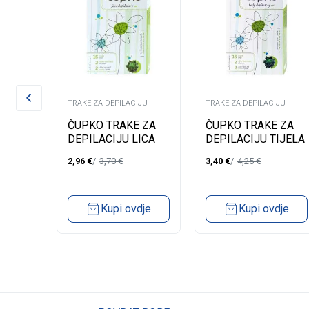
IJU
TRAKE ZA DEPILACIJU
TRAKE ZA DEPILACIJU
ČUPKO TRAKE ZA
ČUPKO TRAKE ZA
16
DEPILACIJU LICA
DEPILACIJU TIJELA
RVE
SENSITIVE
SENSITIVE
UCH
2,96
€
3,70
€
3,40
€
4,25
€
Kupi ovdje
Kupi ovdje