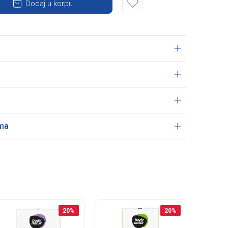
Dodaj u korpu
ama
20
%
20
%