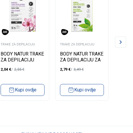
TRAKE ZA DEPILACIJU
TRAKE ZA DEPILACIJU
TRAKE Z
BODY NATUR TRAKE
BODY NATUR TRAKE
BODY 
ZA DEPILACIJU
ZA DEPILACIJU ZA
ZA DE
LICA SWEET
NORMALNU KOŽU
TIJEL
2,04
€
2,55
€
2,79
€
3,49
€
2,79
€
ALMOND OIL
MATCHA TEA
OSJET
LOTU
Kupi ovdje
Kupi ovdje