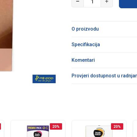
O proizvodu
Specifikacija
Komentari
Provjeri dostupnost u radnj
20
%
20
%