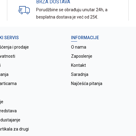
BRZA DOSTAVA
Porudžbine se obrađuju unutar 24h, a
besplatna dostava je već od 25€.
KI SERVIS
INFORMACIJE
šćenja i prodaje
O nama
ivatnosti
Zaposlenje
i
Kontakt
ćanja
Saradnja
karticama
Najčešća pitanja
je
sredstava
odustajanje
tikala za drugi