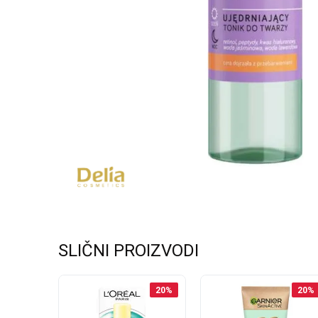
SLIČNI PROIZVODI
20
%
20
%
20
%