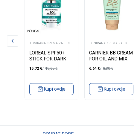
A LICE
TONIRANA KREMA ZA LICE
TONIRANA KREMA ZA LICE
LOREAL SPF50+
GARNIER BB CREAM
0
STICK FOR DARK
FOR OIL AND MIX
SPOTS BRIGHT
SKIN MEDIUM 40ML
15,72
€
19,65
€
6,64
€
8,30
€
REVEAL
dje
Kupi ovdje
Kupi ovdje