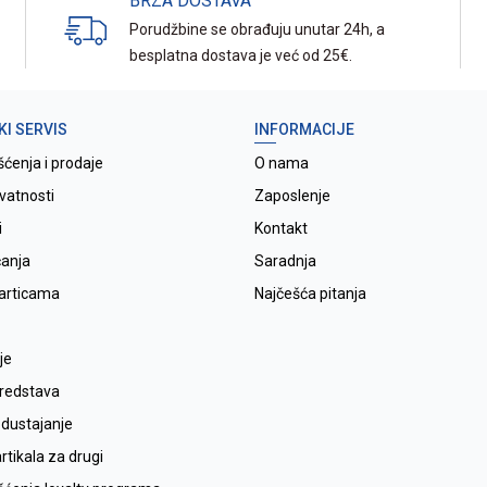
BRZA DOSTAVA
Porudžbine se obrađuju unutar 24h, a
besplatna dostava je već od 25€.
KI SERVIS
INFORMACIJE
šćenja i prodaje
O nama
ivatnosti
Zaposlenje
i
Kontakt
ćanja
Saradnja
karticama
Najčešća pitanja
je
sredstava
odustajanje
tikala za drugi