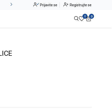
Alma Ras do -50%
Prijavite se
Registrujte se
Pogledaj više
0
0
LICE