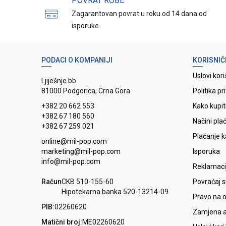
POVRAT ROBE
Zagarantovan povrat u roku od 14 dana od
isporuke.
PODACI O KOMPANIJI
KORISNIČ
Uslovi kori
Ljiješnje bb
81000 Podgorica, Crna Gora
Politika pr
+382 20 662 553
Kako kupit
+382 67 180 560
Načini pla
+382 67 259 021
Plaćanje 
online@mil-pop.com
marketing@mil-pop.com
Isporuka
info@mil-pop.com
Reklamaci
Račun
CKB 510-155-60
Povraćaj 
Hipotekarna banka 520-13214-09
Pravo na 
PIB:
02260620
Zamjena ar
Matični broj:
ME02260620