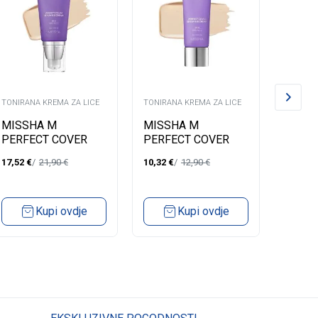
TONIRANA KREMA ZA LICE
TONIRANA KREMA ZA LICE
TONIRAN
MISSHA M
MISSHA M
BOJ R
PERFECT COVER
PERFECT COVER
AQUA 
SERUM BB CREAM
SERUM BB CREAM
+ B5 
17,52
€
21,90
€
10,32
€
12,90
€
19,12
€
#21 50ML
#21 20ML
Kupi ovdje
Kupi ovdje