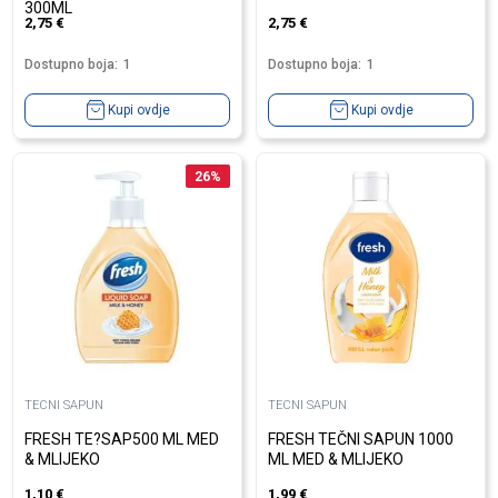
300ML
2,75
€
2,75
€
Dostupno boja:
1
Dostupno boja:
1
Kupi ovdje
Kupi ovdje
26
%
TECNI SAPUN
TECNI SAPUN
FRESH TE?SAP500 ML MED
FRESH TEČNI SAPUN 1000
& MLIJEKO
ML MED & MLIJEKO
1,10
€
1,99
€