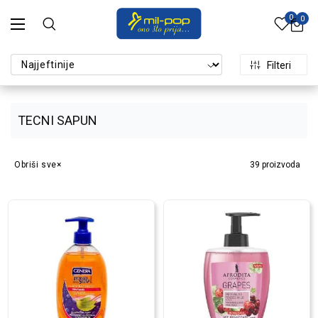
0
0
Filteri
TECNI SAPUN
Obriši sve
39
proizvoda