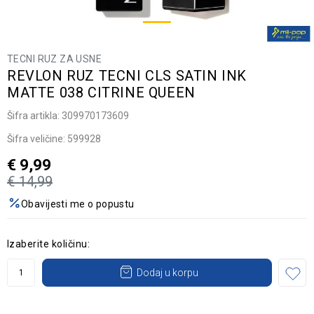
TECNI RUZ ZA USNE
REVLON RUZ TECNI CLS SATIN INK
MATTE 038 CITRINE QUEEN
Šifra artikla:
309970173609
Šifra veličine:
599928
€
9,99
€
14,99
Obavijesti me o popustu
Izaberite količinu:
Dodaj u korpu