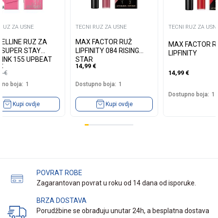
 RUZ ZA USNE
TECNI RUZ ZA USNE
TECNI RUZ ZA USN
INE RUZ ZA
MAX FACTOR RUŽ
MAX FACTOR R
 SUPER STAY
LIPFINITY 084 RISING
LIPFINITY
 INK 155 UPBEAT
STAR
€
14,99
€
45
€
14,99
€
no boja:
1
Dostupno boja:
1
Dostupno boja:
1
Kupi ovdje
Kupi ovdje
POVRAT ROBE
Zagarantovan povrat u roku od 14 dana od isporuke.
BRZA DOSTAVA
Porudžbine se obrađuju unutar 24h, a besplatna dostava