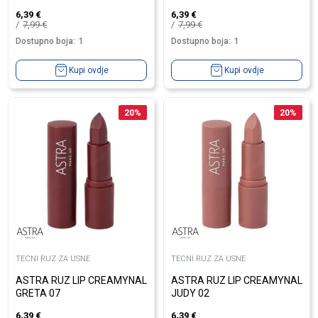
6,39
€
6,39
€
7,99
€
7,99
€
Dostupno boja:
1
Dostupno boja:
1
Kupi ovdje
Kupi ovdje
20
%
20
%
TECNI RUZ ZA USNE
TECNI RUZ ZA USNE
ASTRA RUZ LIP CREAMYNAL
ASTRA RUZ LIP CREAMYNAL
GRETA 07
JUDY 02
6,39
€
6,39
€