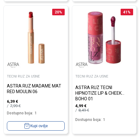
20
%
41
%
TECNI RUZ ZA USNE
TECNI RUZ ZA USNE
ASTRA RUZ MADAME MAT
ASTRA RUZ TECNI
RED MOULIN 06
HIPNOTIZE LIP & CHEEK
BOHO 01
6,39
€
7,99
€
4,99
€
8,49
€
Dostupno boja:
1
Dostupno boja:
1
Kupi ovdje