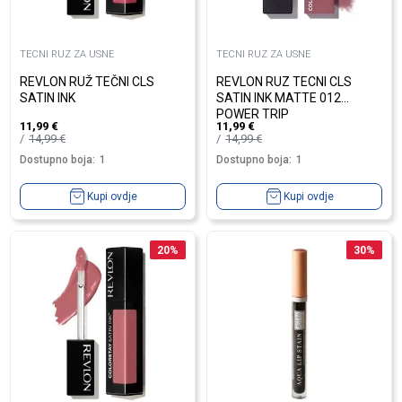
TECNI RUZ ZA USNE
TECNI RUZ ZA USNE
REVLON RUŽ TEČNI CLS
REVLON RUZ TECNI CLS
SATIN INK
SATIN INK MATTE 012
POWER TRIP
11,99
€
11,99
€
14,99
€
14,99
€
Dostupno boja:
1
Dostupno boja:
1
Kupi ovdje
Kupi ovdje
20
%
30
%