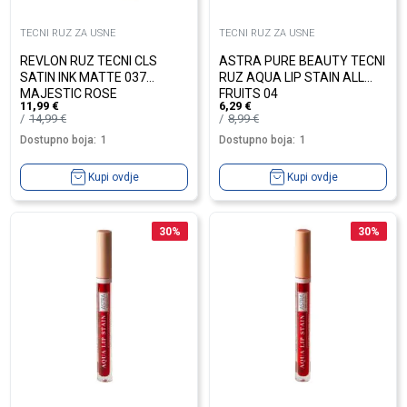
TECNI RUZ ZA USNE
TECNI RUZ ZA USNE
REVLON RUZ TECNI CLS
ASTRA PURE BEAUTY TECNI
SATIN INK MATTE 037
RUZ AQUA LIP STAIN ALL
MAJESTIC ROSE
FRUITS 04
11,99
€
6,29
€
14,99
€
8,99
€
Dostupno boja:
1
Dostupno boja:
1
Kupi ovdje
Kupi ovdje
30
%
30
%