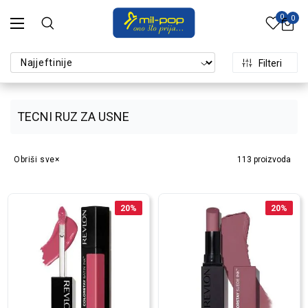
0
0
Filteri
TECNI RUZ ZA USNE
Obriši sve
113
proizvoda
20
%
20
%