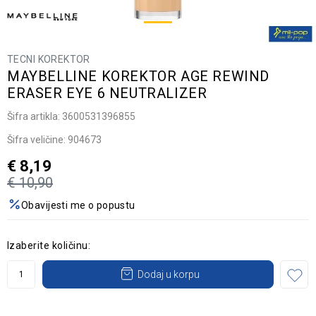
TECNI KOREKTOR
MAYBELLINE KOREKTOR AGE REWIND
ERASER EYE 6 NEUTRALIZER
Šifra artikla:
3600531396855
Šifra veličine:
904673
€
8,19
€
10,90
Obavijesti me o popustu
Izaberite količinu:
Dodaj u korpu