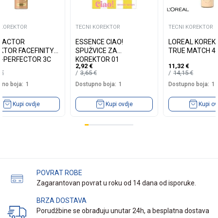
 KOREKTOR
TECNI KOREKTOR
TECNI KOREKTOR
FACTOR
ESSENCE CIAO!
LOREAL KOREK
KTOR FACEFINITY
SPUŽVICE ZA
TRUE MATCH 4
I-PERFECTOR 3C
KOREKTOR 01
2,92
€
11,32
€
9
€
3,65
€
14,15
€
no boja:
1
Dostupno boja:
1
Dostupno boja:
1
Kupi ovdje
Kupi ovdje
Kupi ov
POVRAT ROBE
Zagarantovan povrat u roku od 14 dana od isporuke.
BRZA DOSTAVA
Porudžbine se obrađuju unutar 24h, a besplatna dostava