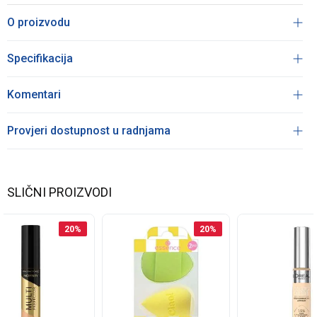
O proizvodu
Specifikacija
Komentari
Provjeri dostupnost u radnjama
SLIČNI PROIZVODI
20
%
20
%