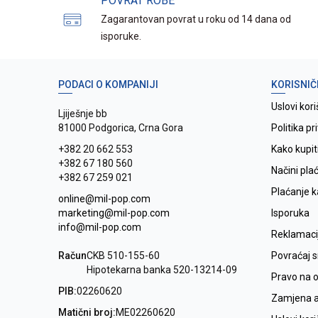
POVRAT ROBE
Zagarantovan povrat u roku od 14 dana od
isporuke.
PODACI O KOMPANIJI
KORISNIČ
Uslovi kori
Ljiješnje bb
81000 Podgorica, Crna Gora
Politika pr
+382 20 662 553
Kako kupit
+382 67 180 560
Načini pla
+382 67 259 021
Plaćanje 
online@mil-pop.com
marketing@mil-pop.com
Isporuka
info@mil-pop.com
Reklamaci
Račun
CKB 510-155-60
Povraćaj 
Hipotekarna banka 520-13214-09
Pravo na 
PIB:
02260620
Zamjena ar
Matični broj:
ME02260620