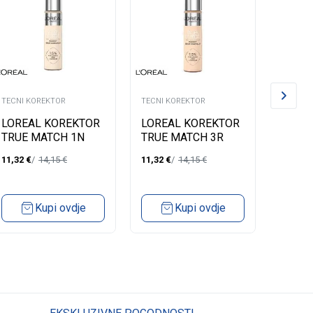
TECNI KOREKTOR
TECNI KOREKTOR
TECNI K
LOREAL KOREKTOR
LOREAL KOREKTOR
LOREA
TRUE MATCH 1N
TRUE MATCH 3R
KORE
CASH
11,32
€
14,15
€
11,32
€
14,15
€
10,30
€
Kupi ovdje
Kupi ovdje