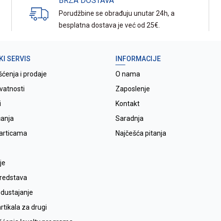
BRZA DOSTAVA
Porudžbine se obrađuju unutar 24h, a
besplatna dostava je već od 25€.
KI SERVIS
INFORMACIJE
šćenja i prodaje
O nama
ivatnosti
Zaposlenje
i
Kontakt
ćanja
Saradnja
karticama
Najčešća pitanja
je
sredstava
odustajanje
tikala za drugi