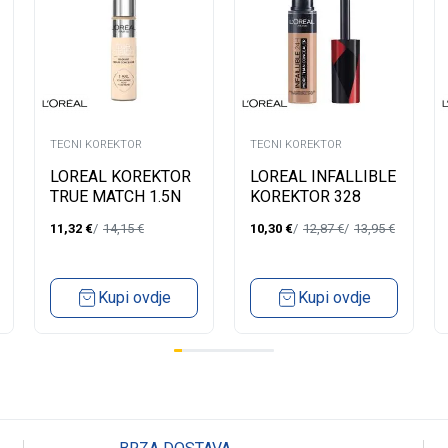
TECNI KOREKTOR
TECNI KOREKTOR
LOREAL KOREKTOR
LOREAL INFALLIBLE
TRUE MATCH 1.5N
KOREKTOR 328
LINEN
11,32
€
14,15
€
10,30
€
12,87
€
13,95
€
Kupi ovdje
Kupi ovdje