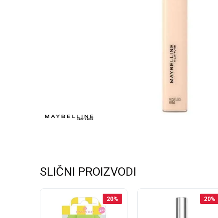
SLIČNI PROIZVODI
20
%
20
%
20
%