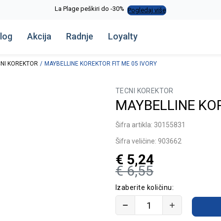
La Plage peškiri do -30%
Pogledaj više
log
Akcija
Radnje
Loyalty
NI KOREKTOR
MAYBELLINE KOREKTOR FIT ME 05 IVORY
TECNI KOREKTOR
MAYBELLINE KOR
Šifra artikla:
30155831
Šifra veličine:
903662
€
5,24
€
6,55
Izaberite količinu: