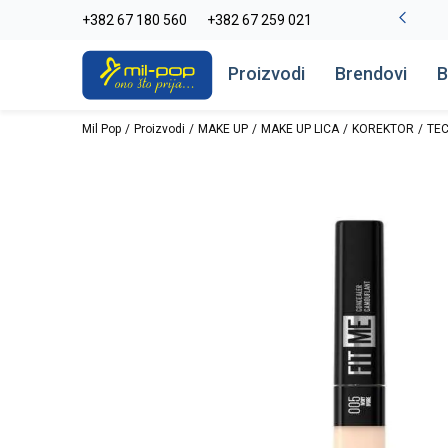
-20% na kompletan asortiman
+382 67 180 560
+382 67 259 021
Pogledaj više
Proizvodi
Brendovi
B
Mil Pop
Proizvodi
MAKE UP
MAKE UP LICA
KOREKTOR
TEC