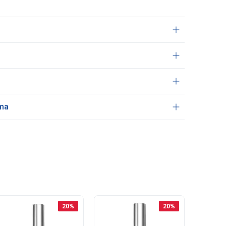
ama
20
%
20
%