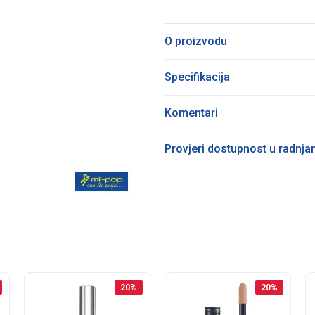
O proizvodu
Specifikacija
Komentari
Provjeri dostupnost u radnj
20
%
20
%