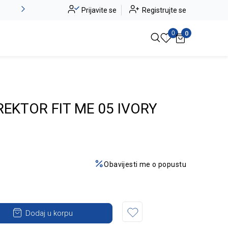
Alma Ras do -50%
Prijavite se
Registrujte se
Pogledaj više
0
0
EKTOR FIT ME 05 IVORY
Obavijesti me o popustu
Dodaj u korpu