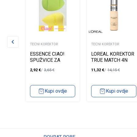
TECNI KOREKTOR
TECNI KOREKTOR
ESSENCE CIAO!
LOREAL KOREKTOR
SPUŽVICE ZA
TRUE MATCH 4N
ULTI-
KOREKTOR 01
2,92
€
3,65
€
11,32
€
14,15
€
C
dje
Kupi ovdje
Kupi ovdje