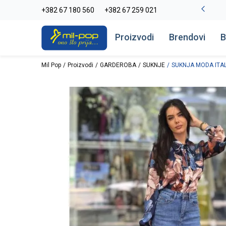
La Plage peškiri do -30%
+382 67 180 560
+382 67 259 021
Pogledaj više
Proizvodi
Brendovi
B
Mil Pop
Proizvodi
GARDEROBA
SUKNJE
SUKNJA MODA ITAL