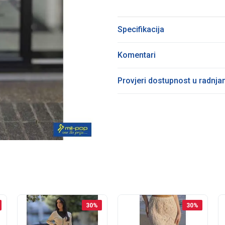
Specifikacija
Komentari
Provjeri dostupnost u radnj
30
%
30
%