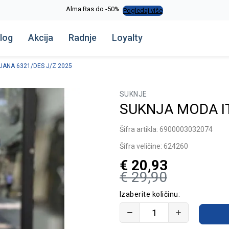
Alma Ras do -50%
Pogledaj više
log
Akcija
Radnje
Loyalty
IANA 6321/DES J/Z 2025
SUKNJE
SUKNJA MODA IT
Šifra artikla:
6900003032074
Šifra veličine:
624260
€
20,93
€
29,90
Izaberite količinu: