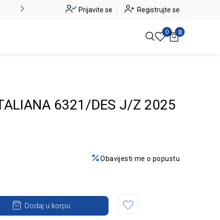
Novo u ponudi - Jadea
Prijavite se
Registrujte se
Pogledaj više
0
0
ALIANA 6321/DES J/Z 2025
Obavijesti me o popustu
Dodaj u korpu