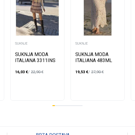
SUKNJE
SUKNJE
SUKNJA MODA
SUKNJA MODA
ITALIANA 3311INS
ITALIANA 483ML
J/Z 2025
P/LJ 2025
16,03
€
22,90
€
19,53
€
27,90
€