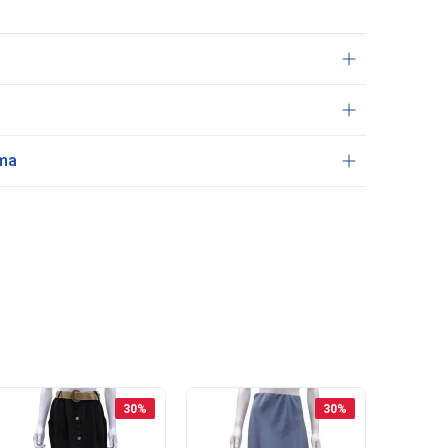
ama
30
%
30
%