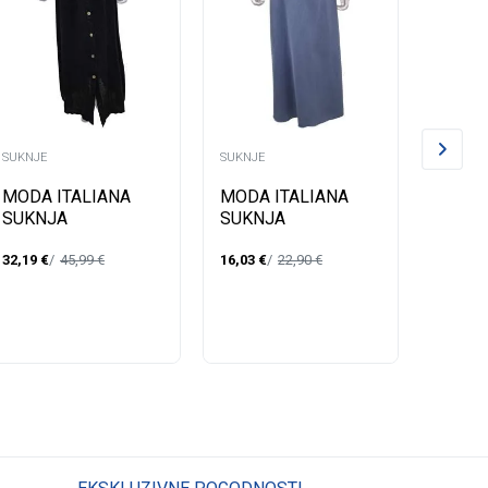
SUKNJE
SUKNJE
SUKNJE
SUKN
MODA ITALIANA
MODA ITALIANA
ITALI
SUKNJA
SUKNJA
P/LJ 
22,33
€
32,19
€
45,99
€
16,03
€
22,90
€