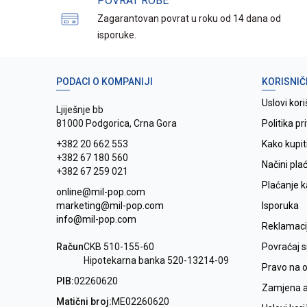
POVRAT ROBE
Zagarantovan povrat u roku od 14 dana od
isporuke.
PODACI O KOMPANIJI
KORISNIČ
Uslovi kori
Ljiješnje bb
81000 Podgorica, Crna Gora
Politika pr
+382 20 662 553
Kako kupit
+382 67 180 560
Načini pla
+382 67 259 021
Plaćanje 
online@mil-pop.com
marketing@mil-pop.com
Isporuka
info@mil-pop.com
Reklamaci
Račun
CKB 510-155-60
Povraćaj 
Hipotekarna banka 520-13214-09
Pravo na 
PIB:
02260620
Zamjena ar
Matični broj:
ME02260620