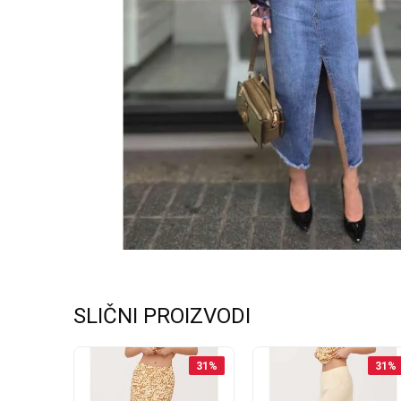
SLIČNI PROIZVODI
39
%
31
%
31
%