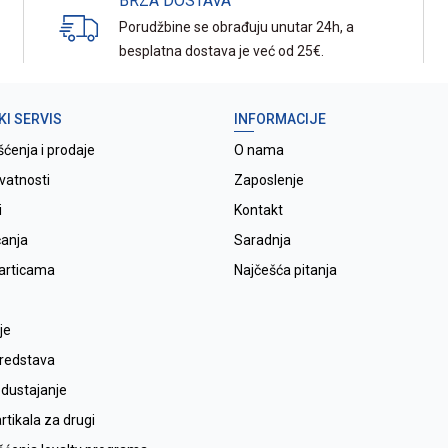
BRZA DOSTAVA
Porudžbine se obrađuju unutar 24h, a
besplatna dostava je već od 25€.
KI SERVIS
INFORMACIJE
šćenja i prodaje
O nama
ivatnosti
Zaposlenje
i
Kontakt
ćanja
Saradnja
karticama
Najčešća pitanja
je
sredstava
odustajanje
tikala za drugi