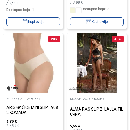
7,99
€
7,99
€
Dostupno boja:
3
Dostupno boja:
1
Kupi ovdje
Kupi ovdje
20
%
40
%
MUSKE GACICE BOXER
MUSKE GACICE BOXER
ARIS GAĆICE MINI SLIP 1908
ALMA RAS SLIP Z. LAJLA TIL
2 KOMADA
CRNA
6,39
€
7,99
€
5,99
€