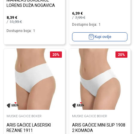
MANNERS BOKSERICE
LORENS DUŽA NOGAVICA
6,39
€
7,99
€
8,39
€
11,99
€
Dostupno boja:
1
Dostupno boja:
1
Kupi ovdje
20
%
20
%
MUSKE GACICE BOXER
MUSKE GACICE BOXER
ARIS GAĆICE LASERSKI
ARIS GAĆICE MINI SLIP 1908
REZANE 1911
2 KOMADA