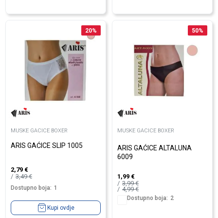
20
%
50
%
MUSKE GACICE BOXER
MUSKE GACICE BOXER
ARIS GAĆICE SLIP 1005
ARIS GAĆICE ALTALUNA
6009
2,79
€
3,49
€
1,99
€
3,99
€
Dostupno boja:
1
4,99
€
Dostupno boja:
2
Kupi ovdje