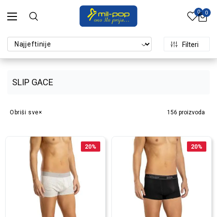
0
0
Filteri
SLIP GACE
Obriši sve
156
proizvoda
20
%
20
%