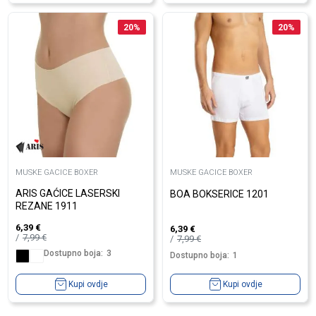
20
%
20
%
MUSKE GACICE BOXER
MUSKE GACICE BOXER
ARIS GAĆICE LASERSKI
BOA BOKSERICE 1201
REZANE 1911
6,39
€
6,39
€
7,99
€
7,99
€
Dostupno boja:
3
Dostupno boja:
1
Kupi ovdje
Kupi ovdje