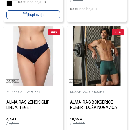
9,99
€
Dostupno boja:
3
Dostupno boja:
1
Kupi ovdje
44
%
20
%
MUSKE GACICE BOXER
MUSKE GACICE BOXER
ALMA RAS ŽENSKI SLIP
ALMA-RAS BOKSERICE
LINDA, TEGET
ROBERT DUŽA NOGAVICA
4,49
€
10,39
€
7,99
€
12,99
€