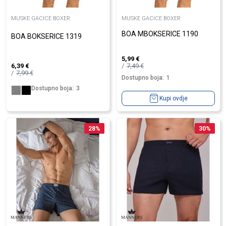
MUSKE GACICE BOXER
MUSKE GACICE BOXER
BOA MBOKSERICE 1190
BOA BOKSERICE 1319
5,99
€
7,49
€
6,39
€
7,99
€
Dostupno boja:
1
Dostupno boja:
3
Kupi ovdje
28
%
30
%