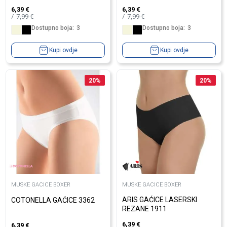
6,39
€
6,39
€
7,99
€
7,99
€
Dostupno boja:
3
Dostupno boja:
3
Kupi ovdje
Kupi ovdje
20
%
20
%
MUSKE GACICE BOXER
MUSKE GACICE BOXER
ARIS GAĆICE LASERSKI
COTONELLA GAĆICE 3362
REZANE 1911
6,39
€
6,39
€