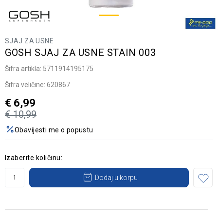
SJAJ ZA USNE
GOSH SJAJ ZA USNE STAIN 003
Šifra artikla:
5711914195175
Šifra veličine:
620867
€
6,99
€
10,99
Obavijesti me o popustu
Izaberite količinu:
Dodaj u korpu