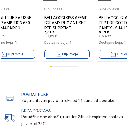
ZA USNE
SJAJ ZA USNE
SJAJ ZA USNE
AL ULJE ZA USNE
BELLAOGGI KISS AFFAIR
BELLAOGGI GL
P AMBITION 650
CREAMY RUŽ ZA USNE -
PEPTIDE COTT
 MACARON
RED SUPREME
CANDY - SJAJ 
€
6,31
€
5,19
€
70
€
7,89
€
6,49
€
no boja:
1
Dostupno boja:
1
Dostupno boja:
1
Kupi ovdje
Kupi ovdje
Kupi ov
POVRAT ROBE
Zagarantovan povrat u roku od 14 dana od isporuke.
BRZA DOSTAVA
Porudžbine se obrađuju unutar 24h, a besplatna dostava
je već od 25€.