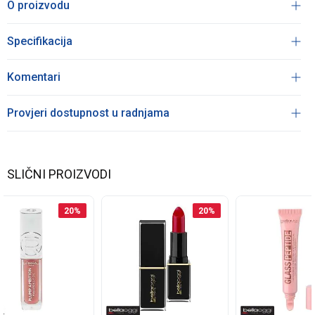
O proizvodu
Specifikacija
Komentari
Provjeri dostupnost u radnjama
SLIČNI PROIZVODI
20
%
20
%