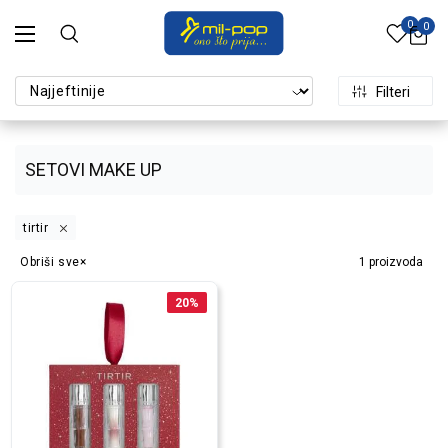
0
0
Filteri
SETOVI MAKE UP
tirtir
Obriši sve
1
proizvoda
20
%