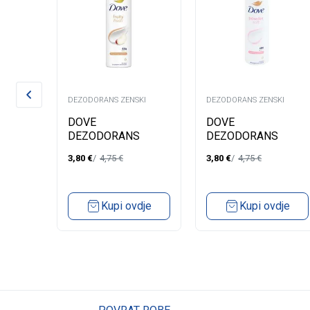
KI
DEZODORANS ZENSKI
DEZODORANS ZENSKI
VE
DOVE
DOVE
LONY
DEZODORANS
DEZODORANS
ML
ŽENSKI FRUITY
ŽENSKI POWER
3,80
€
4,75
€
3,80
€
4,75
€
FRESH 150ML
SOFT 150ML
dje
Kupi ovdje
Kupi ovdje