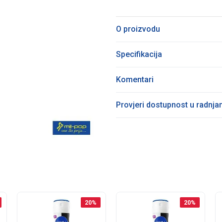
O proizvodu
Specifikacija
Komentari
Provjeri dostupnost u radnj
20
%
20
%