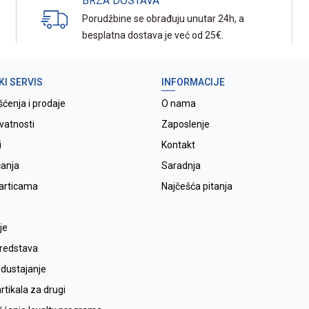
BRZA DOSTAVA
Porudžbine se obrađuju unutar 24h, a
besplatna dostava je već od 25€.
KI SERVIS
INFORMACIJE
šćenja i prodaje
O nama
ivatnosti
Zaposlenje
i
Kontakt
ćanja
Saradnja
karticama
Najčešća pitanja
je
sredstava
odustajanje
tikala za drugi