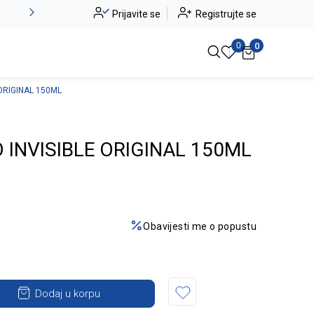
Alma Ras do -50%
Prijavite se
Registrujte se
Pogledaj više
0
0
ORIGINAL 150ML
INVISIBLE ORIGINAL 150ML
Obavijesti me o popustu
Dodaj u korpu