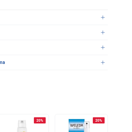
ama
20
%
20
%