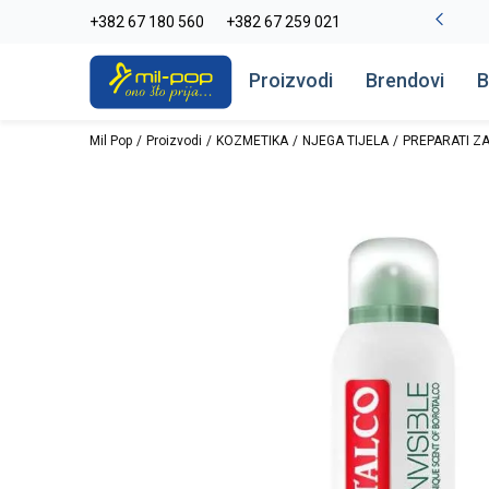
-20% na kompletan asortiman
+382 67 180 560
+382 67 259 021
Pogledaj više
Proizvodi
Brendovi
B
Mil Pop
Proizvodi
KOZMETIKA
NJEGA TIJELA
PREPARATI ZA