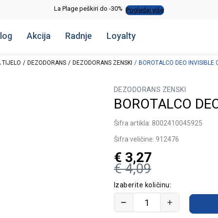
La Plage peškiri do -30%
Pogledaj više
log
Akcija
Radnje
Loyalty
 TIJELO
DEZODORANS
DEZODORANS ZENSKI
BOROTALCO DEO INVISIBLE 
DEZODORANS ZENSKI
BOROTALCO DEO 
Šifra artikla:
8002410045925
Šifra veličine:
912476
€
3,27
€
4,09
Izaberite količinu: