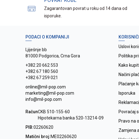
POVRAT ROBE
Zagarantovan povrat u roku od 14 dana od
isporuke.
PODACI O KOMPANIJI
KORISNIČ
Uslovi kori
Ljiješnje bb
81000 Podgorica, Crna Gora
Politika pr
+382 20 662 553
Kako kupit
+382 67 180 560
Načini pla
+382 67 259 021
Plaćanje 
online@mil-pop.com
marketing@mil-pop.com
Isporuka
info@mil-pop.com
Reklamaci
Račun
CKB 510-155-60
Povraćaj 
Hipotekarna banka 520-13214-09
Pravo na 
PIB:
02260620
Zamjena ar
Matični broj:
ME02260620