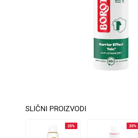
SLIČNI PROIZVODI
20
%
20
%
20
%