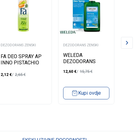
DEZODORANS ZENSKI
DEZODORANS ZENSKI
DEZODO
WELEDA
NIVEA
FA DEO SPRAY AP
DEZODORANS
CONT
INNO PISTACHIO
ZALFIJA 100 ML
SENSI
150 ML
12,60
€
15,75
€
3,59
€
150 M
2,12
€
2,65
€
Kupi ovdje