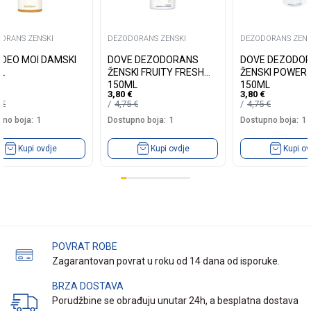
ORANS ZENSKI
DEZODORANS ZENSKI
DEZODORANS ZENS
S DEO MOI DAMSKI
DOVE DEZODORANS
DOVE DEZODO
L
ŽENSKI FRUITY FRESH
ŽENSKI POWER
150ML
150ML
3,80
€
3,80
€
9
€
4,75
€
4,75
€
no boja:
1
Dostupno boja:
1
Dostupno boja:
1
Kupi ovdje
Kupi ovdje
Kupi ov
POVRAT ROBE
Zagarantovan povrat u roku od 14 dana od isporuke.
BRZA DOSTAVA
Porudžbine se obrađuju unutar 24h, a besplatna dostava