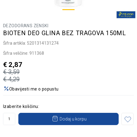
DEZODORANS ZENSKI
BIOTEN DEO GLINA BEZ TRAGOVA 150ML
Šifra artikla:
5201314131274
Šifra veličine:
911368
€
2,87
€
3,59
€
4,29
Obavijesti me o popustu
Izaberite količinu:
Dodaj u korpu