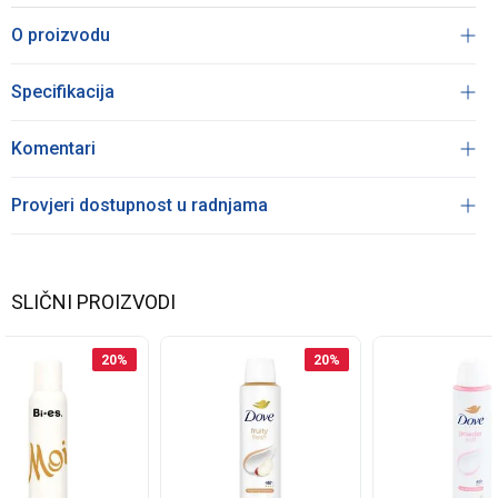
O proizvodu
Specifikacija
Komentari
Provjeri dostupnost u radnjama
SLIČNI PROIZVODI
20
%
20
%