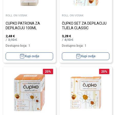
ROLL ON VOSAK
ROLL ON VOSAK
CUPKO PATRONA ZA
ČUPKO SET ZA DEPILACIJU
DEPILACIJU 100ML
TIJELA CLASSIC
2,48
€
3,28
€
3,10
€
4,10
€
Dostupno boja:
1
Dostupno boja:
1
Kupi ovdje
Kupi ovdje
20
%
20
%