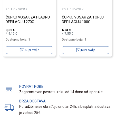
ROLL ON VOSAK
ROLL ON VOSAK
ČUPKO VOSAK ZA HLADNU
ČUPKO VOSAK ZA TOPLU
DEPILACIJU 270G
DEPILACIJU 100G
3,32
€
6,04
€
4,15
€
7,55
€
Dostupno boja:
1
Dostupno boja:
1
Kupi ovdje
Kupi ovdje
POVRAT ROBE
Zagarantovan povrat u roku od 14 dana od isporuke.
BRZA DOSTAVA
Porudžbine se obrađuju unutar 24h, a besplatna dostava
je već od 25€.