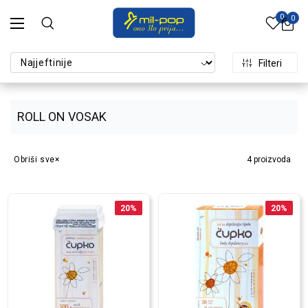
0
0
Filteri
ROLL ON VOSAK
Obriši sve
4
proizvoda
20
%
20
%