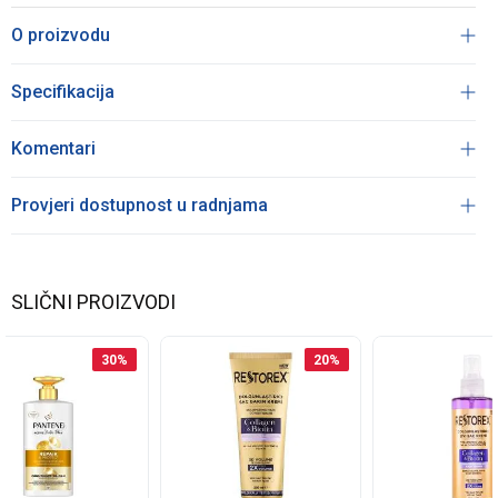
O proizvodu
Specifikacija
Komentari
Provjeri dostupnost u radnjama
SLIČNI PROIZVODI
30
%
20
%