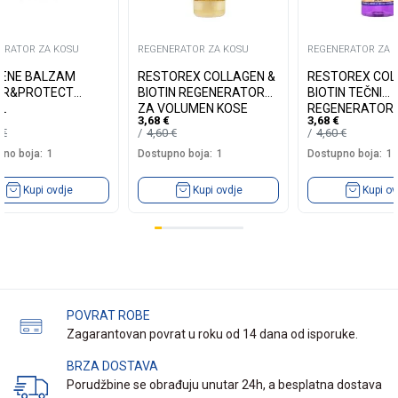
ERATOR ZA KOSU
REGENERATOR ZA KOSU
REGENERATOR ZA 
ENE BALZAM
RESTOREX COLLAGEN &
RESTOREX COL
IR&PROTECT
BIOTIN REGENERATOR
BIOTIN TEČNI
L
ZA VOLUMEN KOSE
REGENERATOR 
3,68
€
3,68
€
250ML
VOLUMEN KOSE
0
€
4,60
€
4,60
€
no boja:
1
Dostupno boja:
1
Dostupno boja:
1
Kupi ovdje
Kupi ovdje
Kupi ov
POVRAT ROBE
Zagarantovan povrat u roku od 14 dana od isporuke.
BRZA DOSTAVA
Porudžbine se obrađuju unutar 24h, a besplatna dostava