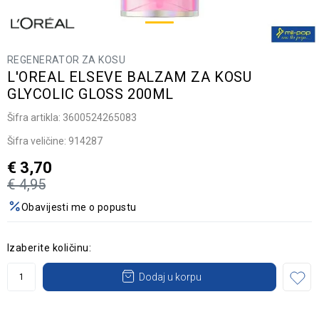
REGENERATOR ZA KOSU
L'OREAL ELSEVE BALZAM ZA KOSU
GLYCOLIC GLOSS 200ML
Šifra artikla:
3600524265083
Šifra veličine:
914287
€
3,70
€
4,95
Obavijesti me o popustu
Izaberite količinu:
Dodaj u korpu