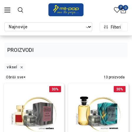
0
0
Filteri
PROIZVODI
viksel
Obriši sve
13
proizvoda
30
%
30
%