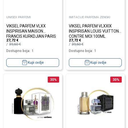
UNISEX PARFEMI
IMITACIJE PARFEMA ZENSKI
VIKSEL PARFEM VLXX
VIKSEL PARFEM VLXXIX
INSPIRISAN MAISON
INSPIRISAN LOUIS VUITTON
FRANCIS KURKDJIAN PARIS
CONTRE MOI 100ML
27,72
€
27,72
€
BACCARAT ROUGE 540 ...
39,60
€
39,60
€
Dostupno boja:
1
Dostupno boja:
1
Kupi ovdje
Kupi ovdje
30
%
30
%