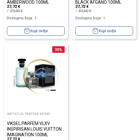
AMBERWOOD 100ML
BLACK AFGANO 100ML
27,72
€
27,72
€
39,60
€
39,60
€
Dostupno boja:
1
Dostupno boja:
1
Kupi ovdje
Kupi ovdje
30
%
IMITACIJA PARFEMI MUSKI
VIKSEL PARFEM VLXV
INSPIRISAN LOUIS VUITTON
IMAGINATION 100ML
27,72
€