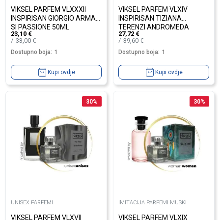
VIKSEL PARFEM VLXXXII
VIKSEL PARFEM VLXIV
INSPIRISAN GIORGIO ARMANI
INSPIRISAN TIZIANA
SI PASSIONE 50ML
TERENZI ANDROMEDA
23,10
€
27,72
€
100ML
33,00
€
39,60
€
Dostupno boja:
1
Dostupno boja:
1
Kupi ovdje
Kupi ovdje
30
%
30
%
UNISEX PARFEMI
IMITACIJA PARFEMI MUSKI
VIKSEL PARFEM VLXVII
VIKSEL PARFEM VLXIX