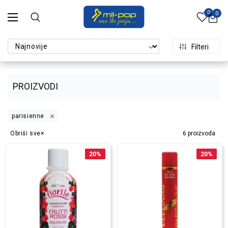
0
0
Filteri
PROIZVODI
parisienne
Obriši sve
6
proizvoda
20
%
20
%