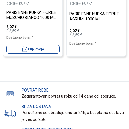
ZENSKA KUPKA
ZENSKA KUPKA
PARISIENNE KUPKA FIORILE
PARISIENNE KUPKA FIORILE
MUSCHIO BIANCO 1000 ML
AGRUMI 1000 ML
2,07
€
2,59
€
2,07
€
2,59
€
Dostupno boja:
1
Dostupno boja:
1
Kupi ovdje
POVRAT ROBE
Zagarantovan povrat u roku od 14 dana od isporuke.
BRZA DOSTAVA
Porudžbine se obrađuju unutar 24h, a besplatna dostava
je već od 25€.