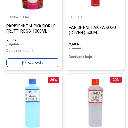
ZENSKA KUPKA
LAK ZA KOSU
PARISIENNE KUPKA FIORILE
PARISIENNE LAK ZA KOSU
FRUTTI ROSSI 1000ML
(CRVENI)-500ML
2,07
€
2,59
€
2,68
€
3,35
€
Dostupno boja:
1
Dostupno boja:
1
Kupi ovdje
20
%
20
%