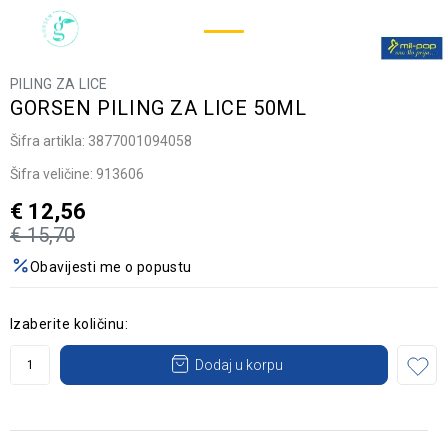
PILING ZA LICE
GORSEN PILING ZA LICE 50ML
Šifra artikla:
3877001094058
Šifra veličine:
913606
€
12,56
€
15,70
Obavijesti me o popustu
Izaberite količinu:
Dodaj u korpu