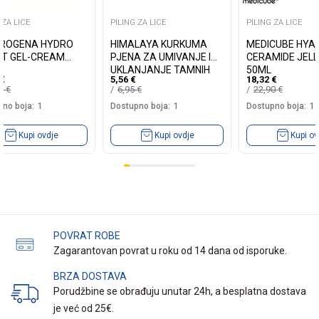
 ZA LICE
PILING ZA LICE
PILING ZA LICE
ROGENA HYDRO
HIMALAYA KURKUMA
MEDICUBE HYA
T GEL-CREAM
PJENA ZA UMIVANJE I
CERAMIDE JEL
UKLANJANJE TAMNIH
50ML
€
5,56
€
18,32
€
MRLJA 150ML
35
€
6,95
€
22,90
€
no boja:
1
Dostupno boja:
1
Dostupno boja:
1
Kupi ovdje
Kupi ovdje
Kupi ov
POVRAT ROBE
Zagarantovan povrat u roku od 14 dana od isporuke.
BRZA DOSTAVA
Porudžbine se obrađuju unutar 24h, a besplatna dostava
je već od 25€.