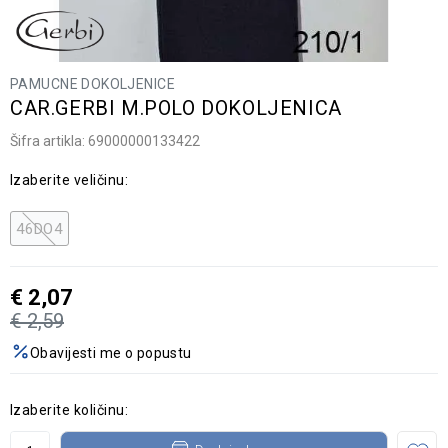
PAMUCNE DOKOLJENICE
CAR.GERBI M.POLO DOKOLJENICA
Šifra artikla:
69000000133422
Izaberite veličinu:
46DO4
€
2,07
€
2,59
Obavijesti me o popustu
Izaberite količinu: