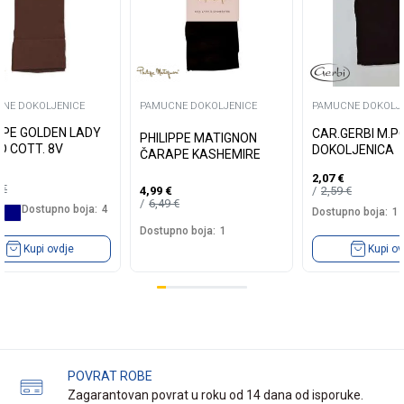
NE DOKOLJENICE
PAMUCNE DOKOLJENICE
PAMUCNE DOKOLJ
PE GOLDEN LADY
CAR.GERBI M.P
PHILIPPE MATIGNON
D COTT. 8V
DOKOLJENICA
ČARAPE KASHEMIRE
2,07
€
5
€
2,59
€
4,99
€
6,49
€
Dostupno boja:
4
Dostupno boja:
1
Dostupno boja:
1
Kupi ovdje
Kupi ov
POVRAT ROBE
Zagarantovan povrat u roku od 14 dana od isporuke.