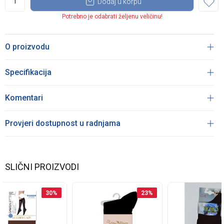
Dodaj u korpu
Potrebno je odabrati željenu veličinu!
O proizvodu
Specifikacija
Komentari
Provjeri dostupnost u radnjama
SLIČNI PROIZVODI
30
%
23
%