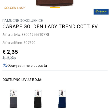
PAMUCNE DOKOLJENICE
ČARAPE GOLDEN LADY TREND COTT. 8V
Šifra artikla:
83004976610778
Šifra veličine:
307690
€
2,35
€
3,35
Obavijesti me o popustu
DOSTUPNO U VIŠE BOJA: