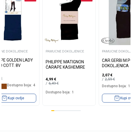
NE DOKOLJENICE
PAMUCNE DOKOLJENICE
PAMUCNE DOKOLJ
PE GOLDEN LADY
CAR.GERBI M.P
PHILIPPE MATIGNON
D COTT. 8V
DOKOLJENICA
ČARAPE KASHEMIRE
2,07
€
5
€
2,59
€
4,99
€
6,49
€
Dostupno boja:
4
Dostupno boja:
1
Dostupno boja:
1
Kupi ovdje
Kupi ov