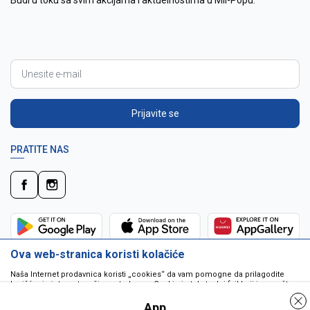
Budi u toku sa svim akcijama i aktuelnostima u Mil-Popu.
Prijavite se
PRATITE NAS
Ova web-stranica koristi kolačiće
Naša Internet prodavnica koristi „cookies“ da vam pomogne da prilagodite
korišćenje interneta vašim potrebama. Cookie je tekstualni fajl koji je smešten
na vašem hard disku od strane web servera. Cookie-ji ne mogu biti korišćeni
da pokrenu program ili da isporuče virus vašem računaru. Cookie-i su
App