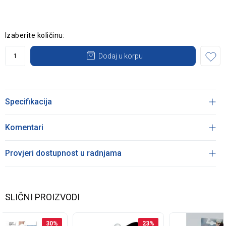
Izaberite količinu:
Dodaj u korpu
Specifikacija
Komentari
Provjeri dostupnost u radnjama
SLIČNI PROIZVODI
30
%
23
%