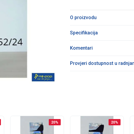
O proizvodu
Specifikacija
Komentari
Provjeri dostupnost u radnj
20
%
20
%