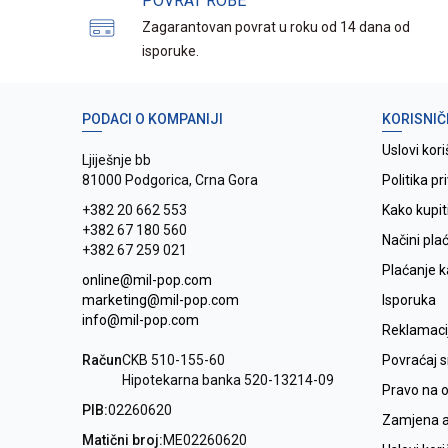
POVRAT ROBE
Zagarantovan povrat u roku od 14 dana od
isporuke.
PODACI O KOMPANIJI
KORISNIČ
Uslovi kori
Ljiješnje bb
81000 Podgorica, Crna Gora
Politika pr
+382 20 662 553
Kako kupit
+382 67 180 560
Načini pla
+382 67 259 021
Plaćanje 
online@mil-pop.com
marketing@mil-pop.com
Isporuka
info@mil-pop.com
Reklamaci
Račun
CKB 510-155-60
Povraćaj 
Hipotekarna banka 520-13214-09
Pravo na 
PIB:
02260620
Zamjena ar
Matični broj:
ME02260620