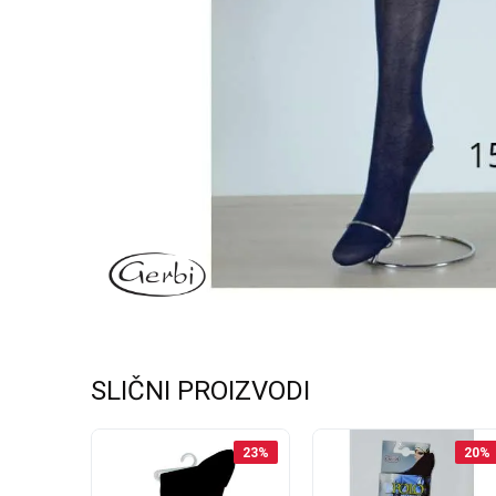
SLIČNI PROIZVODI
30
%
23
%
20
%