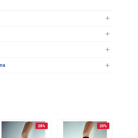
ama
28
%
20
%