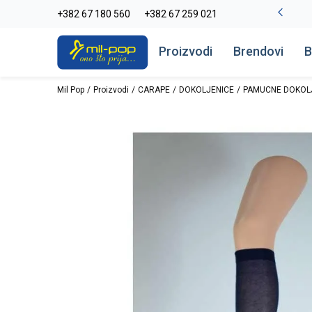
-20% na kompletan asortiman
+382 67 180 560
+382 67 259 021
Pogledaj više
Proizvodi
Brendovi
B
Mil Pop
Proizvodi
CARAPE
DOKOLJENICE
PAMUCNE DOKOL