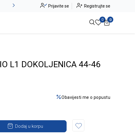
Alma Ras do -50%
Prijavite se
Registrujte se
Pogledaj više
0
0
IO L1 DOKOLJENICA 44-46
Obavijesti me o popustu
Dodaj u korpu