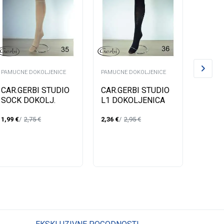
PAMUCNE DOKOLJENICE
PAMUCNE DOKOLJENICE
PAMUCN
CAR.GERBI STUDIO
CAR.GERBI STUDIO
ČARA
SOCK DOKOLJ.
L1 DOKOLJENICA
LADY 
41-43
8V
1,99
€
2,75
€
2,36
€
2,95
€
2,35
€