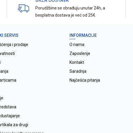
BRZA DOSTAVA
Porudžbine se obrađuju unutar 24h, a
besplatna dostava je već od 25€.
KI SERVIS
INFORMACIJE
šćenja i prodaje
O nama
ivatnosti
Zaposlenje
i
Kontakt
ćanja
Saradnja
karticama
Najčešća pitanja
je
sredstava
odustajanje
tikala za drugi