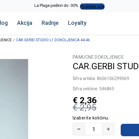
La Plage peškiri do -30%
Pogledaj više
log
Akcija
Radnje
Loyalty
JENICE
CAR.GERBI STUDIO L1 DOKOLJENICA 44-46
PAMUCNE DOKOLJENICE
CAR.GERBI STUD
Šifra artikla:
8606106299069
Šifra veličine:
546865
€
2,36
€
2,95
Izaberite količinu: