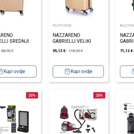
PLATFORME
BALETAN
ARENO
NAZZARENO
NAZZ
ELLI SREDNJI
GABRIELLI VELIKI
GABRI
 8070/3
KOFER 8070/3
KOFER
88,90
€
95,12
€
118,90
€
71,12
€
Kupi ovdje
Kupi ovdje
20
%
20
%