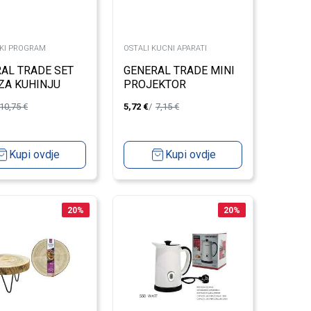
KI PROGRAM
OSTALI KUCNI APARATI
AL TRADE SET
GENERAL TRADE MINI
ZA KUHINJU
PROJEKTOR
 6KOM
10,75
€
5,72
€
7,15
€
Kupi ovdje
Kupi ovdje
20
%
20
%