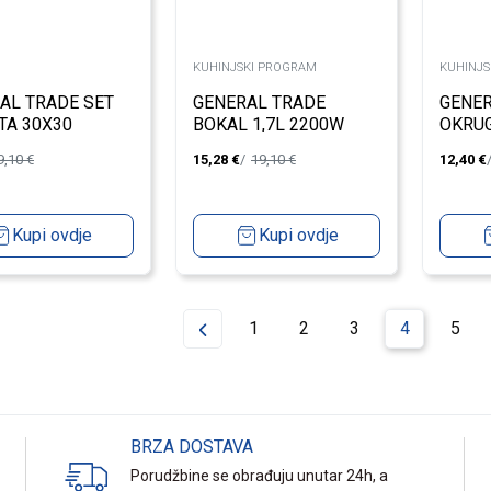
KUHINJSKI PROGRAM
KUHINJS
AL TRADE SET
GENERAL TRADE
GENER
TA 30X30
BOKAL 1,7L 2200W
OKRU
TACNA
9,10
€
15,28
€
19,10
€
12,40
€
17CM
Kupi ovdje
Kupi ovdje
1
2
3
4
5
BRZA DOSTAVA
Porudžbine se obrađuju unutar 24h, a