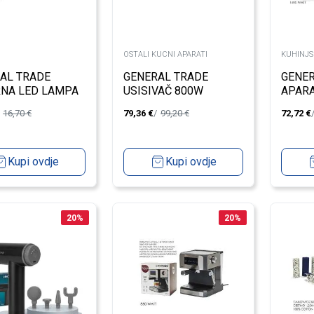
OSTALI KUCNI APARATI
KUHINJS
AL TRADE
GENERAL TRADE
GENER
NA LED LAMPA
USISIVAČ 800W
APARA
1400
16,70
€
79,36
€
99,20
€
72,72
€
Kupi ovdje
Kupi ovdje
20
%
20
%