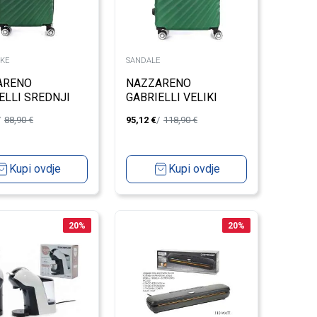
KE
SANDALE
ARENO
NAZZARENO
ELLI SREDNJI
GABRIELLI VELIKI
 8070/3
KOFER 8070/3
88,90
€
95,12
€
118,90
€
Kupi ovdje
Kupi ovdje
20
%
20
%