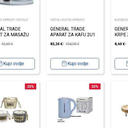
I APARATI OSTALO
OSTALI KUCNI APARATI
KUHINJS
AL TRADE
GENERAL TRADE
GENER
T ZA MASAŽU
APARAT ZA KAFU 2U1
KRPE 
850W
40X70
12,60
€
83,24
€
104,05
€
8,60
€
Kupi ovdje
Kupi ovdje
20
%
20
%