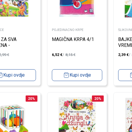
ICE
POJEDINACNO KRPE
SLIKOVN
 ZA SVA
MAGIČNA KRPA 4/1
BAJKE
NA -
VREME
NKAPA
2,99
€
6,52
€
8,15
€
2,39
€
Kupi ovdje
Kupi ovdje
20
%
20
%