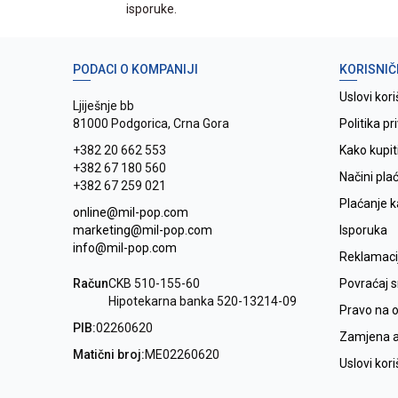
isporuke.
PODACI O KOMPANIJI
KORISNIČ
Uslovi kori
Ljiješnje bb
81000 Podgorica, Crna Gora
Politika pr
+382 20 662 553
Kako kupit
+382 67 180 560
Načini pla
+382 67 259 021
Plaćanje 
online@mil-pop.com
marketing@mil-pop.com
Isporuka
info@mil-pop.com
Reklamaci
Račun
CKB 510-155-60
Povraćaj 
Hipotekarna banka 520-13214-09
Pravo na 
PIB:
02260620
Zamjena ar
Matični broj:
ME02260620
Uslovi kor