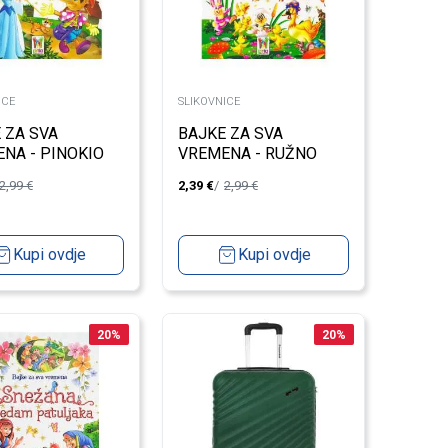
ICE
SLIKOVNICE
 ZA SVA
BAJKE ZA SVA
NA - PINOKIO
VREMENA - RUŽNO
PAČE
2,99
€
2,39
€
2,99
€
Kupi ovdje
Kupi ovdje
20
%
20
%