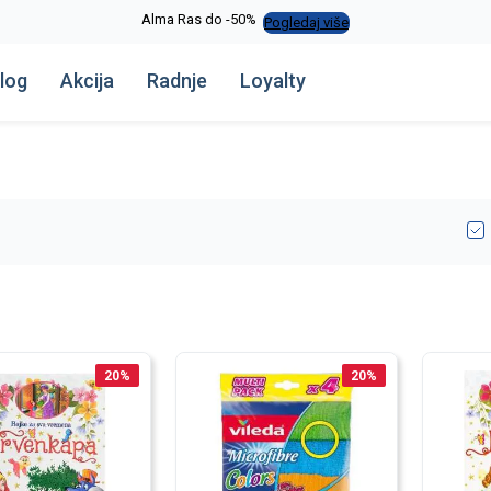
Alma Ras do -50%
Pogledaj više
log
Akcija
Radnje
Loyalty
20
%
20
%