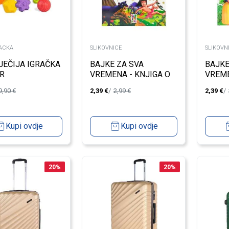
RACKA
SLIKOVNICE
SLIKOVN
JEČIJA IGRAČKA
BAJKE ZA SVA
BAJKE
R
VREMENA - KNJIGA O
VREME
DŽUNGLI
7 PAT
9,90
€
2,39
€
2,99
€
2,39
€
Kupi ovdje
Kupi ovdje
20
%
20
%