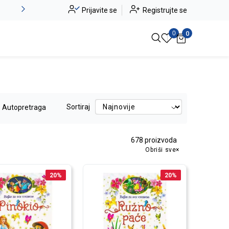
Novo u ponudi - Jadea
Prijavite se
Registrujte se
Pogledaj više
0
0
Sortiraj
Autopretraga
678
proizvoda
Obriši sve
20
%
20
%