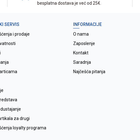
besplatna dostava je već od 25€.
KI SERVIS
INFORMACIJE
šćenja i prodaje
O nama
ivatnosti
Zaposlenje
i
Kontakt
ćanja
Saradnja
karticama
Najčešća pitanja
je
sredstava
odustajanje
tikala za drugi
išćenja loyalty programa