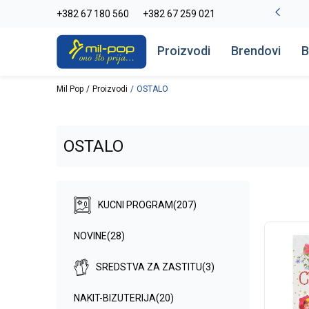
La Plage peškiri do -30%
+382 67 180 560
+382 67 259 021
Pogledaj više
Proizvodi
Brendovi
B
Mil Pop
Proizvodi
OSTALO
OSTALO
KUCNI PROGRAM
(207)
NOVINE
(28)
SREDSTVA ZA ZASTITU
(3)
NAKIT-BIZUTERIJA
(20)