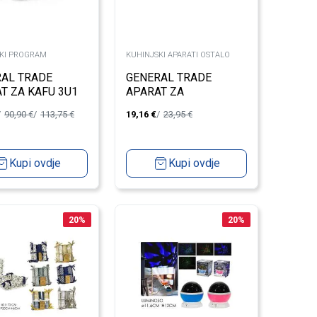
KI PROGRAM
KUHINJSKI APARATI OSTALO
AL TRADE
GENERAL TRADE
T ZA KAFU 3U1
APARAT ZA
W
VAKUMIRANJE 110W
90,90
€
113,75
€
19,16
€
23,95
€
2U1
Kupi ovdje
Kupi ovdje
20
%
20
%