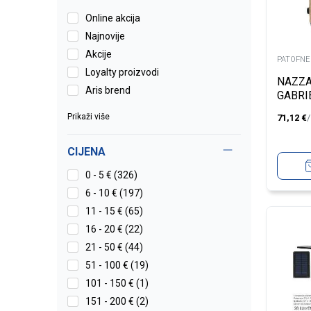
Online akcija
Najnovije
Akcije
PATOFNE
Loyalty proizvodi
NAZZ
Aris brend
GABRI
KOFER
Prikaži više
71,12
€
CIJENA
0 - 5 € (326)
6 - 10 € (197)
11 - 15 € (65)
16 - 20 € (22)
21 - 50 € (44)
51 - 100 € (19)
101 - 150 € (1)
151 - 200 € (2)