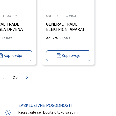
KI PROGRAM
OSTALI KUCNI APARATI
AL TRADE
GENERAL TRADE
GLA DRVENA
ELEKTRIČNI APARAT
 SA NOGARIMA
ZA GRIJANJE MLIJEKA
15,50
€
27,12
€
33,90
€
550W
Kupi ovdje
Kupi ovdje
...
29
EKSKLUZIVNE POGODNOSTI
Registrujte se i budite u toku sa svim