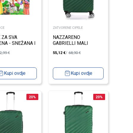
ICE
ZATVORENE CIPELE
 ZA SVA
NAZZARENO
NA - SNEŽANA I
GABRIELLI MALI
ULJAKA
KOFER 8070/3
2,99
€
55,12
€
68,90
€
Kupi ovdje
Kupi ovdje
20
%
20
%