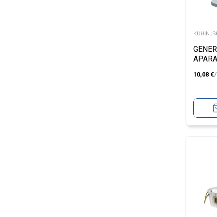
KUHINJSK
GENER
APARA
7.4W
10,08
€