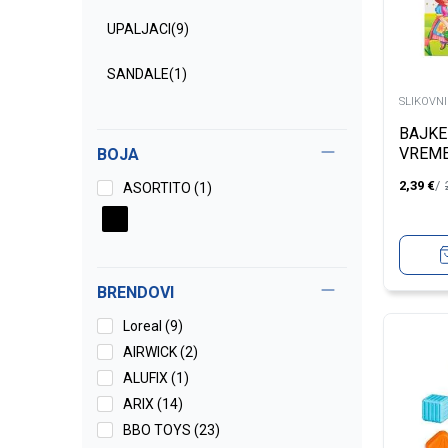
UPALJACI
(9)
SANDALE
(1)
SLIKOVN
BALETANKE
(1)
BAJKE
VREME
BOJA
ZATVORENE CIPELE
(1)
CRVE
2,39
€
ASORTITO (1)
PLATFORME
(1)
PATOFNE
(1)
BRENDOVI
GOLD M
(2)
Loreal (9)
IGRACKE
(404)
AIRWICK (2)
ALUFIX (1)
ARIX (14)
BBO TOYS (23)