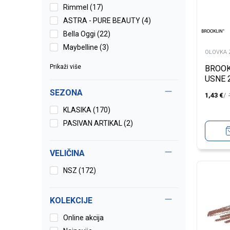
Rimmel (17)
ASTRA - PURE BEAUTY (4)
Bella Oggi (22)
Maybelline (3)
OLOVKA 
Prikaži više
BROOK
USNE 
SEZONA
1,43
€
KLASIKA (170)
PASIVAN ARTIKAL (2)
VELIČINA
NSZ
(172)
KOLEKCIJE
Online akcija