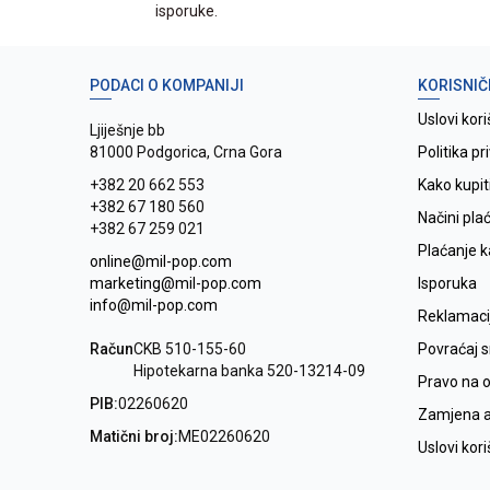
isporuke.
PODACI O KOMPANIJI
KORISNIČ
Uslovi kori
Ljiješnje bb
81000 Podgorica, Crna Gora
Politika pr
+382 20 662 553
Kako kupit
+382 67 180 560
Načini pla
+382 67 259 021
Plaćanje 
online@mil-pop.com
marketing@mil-pop.com
Isporuka
info@mil-pop.com
Reklamaci
Račun
CKB 510-155-60
Povraćaj 
Hipotekarna banka 520-13214-09
Pravo na 
PIB:
02260620
Zamjena ar
Matični broj:
ME02260620
Uslovi kor