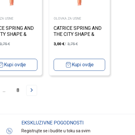
ZA USNE
OLOVKA ZA USNE
CE SPRING AND
CATRICE SPRING AND
ITY SHAPE &
THE CITY SHAPE &
 LIP PEN C01
SHADE LIP PEN C02
3,75
€
3,00
€
3,75
€
Kupi ovdje
Kupi ovdje
...
8
EKSKLUZIVNE POGODNOSTI
Registrujte se i budite u toku sa svim