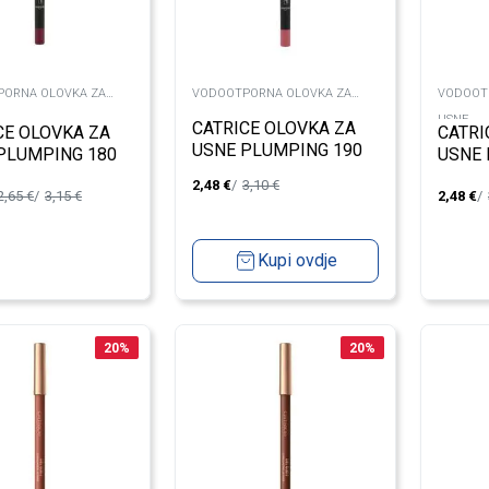
ORNA OLOVKA ZA
VODOOTPORNA OLOVKA ZA
VODOOT
USNE
USNE
CATRICE OLOVKA ZA
CE OLOVKA ZA
CATRI
USNE PLUMPING 190
PLUMPING 180
USNE 
2,48
€
3,10
€
2,65
€
3,15
€
2,48
€
Kupi ovdje
20
%
20
%