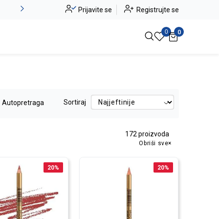
Alma Ras do -50%
Prijavite se
Registrujte se
Pogledaj više
0
0
Sortiraj
Autopretraga
172
proizvoda
Obriši sve
20
%
20
%