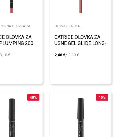
PORNA OLOVKA ZA
OLOVKA ZA USNE
CE OLOVKA ZA
CATRICE OLOVKA ZA
PLUMPING 200
USNE GEL GLIDE LONG-
LASTING 010
3,10
€
2,48
€
3,10
€
40
%
40
%