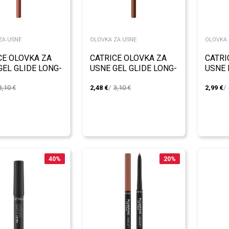
ZA USNE
OLOVKA ZA USNE
OLOVKA 
CE OLOVKA ZA
CATRICE OLOVKA ZA
CATRI
GEL GLIDE LONG-
USNE GEL GLIDE LONG-
USNE 
NG 040
LASTING 050
010
3,10
€
2,48
€
3,10
€
2,99
€
40
%
20
%