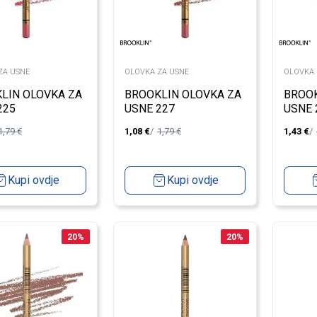
ZA USNE
OLOVKA ZA USNE
OLOVKA 
LIN OLOVKA ZA
BROOKLIN OLOVKA ZA
BROOK
225
USNE 227
USNE 
1,79
€
1,08
€
1,79
€
1,43
€
Kupi ovdje
Kupi ovdje
20
%
20
%