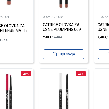
ZA USNE
OLOVKA ZA USNE
OLOVKA 
CATRICE OLOVKA ZA
CATRI
CE OLOVKA ZA
USNE PLUMPING 069
USNE 
INTENSE MATTE
2,48
€
3,10
€
2,48
€
4,95
€
Kupi ovdje
20
%
25
%