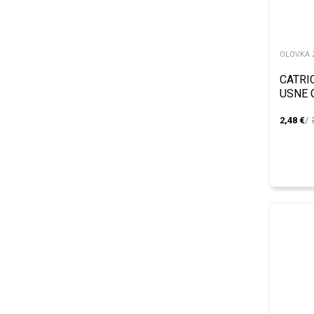
OLOVKA 
CATRI
USNE 
LASTI
2,48
€