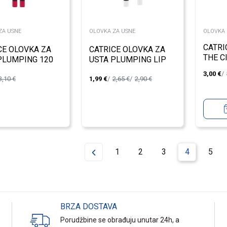
ZA USNE
OLOVKA ZA USNE
OLOVKA 
CATRI
CE OLOVKA ZA
CATRICE OLOVKA ZA
THE C
PLUMPING 120
USTA PLUMPING LIP
SHADE
LINER 130
3,00
€
3,10
€
1,99
€
2,65
€
2,90
€
1
2
3
4
5
BRZA DOSTAVA
Porudžbine se obrađuju unutar 24h, a