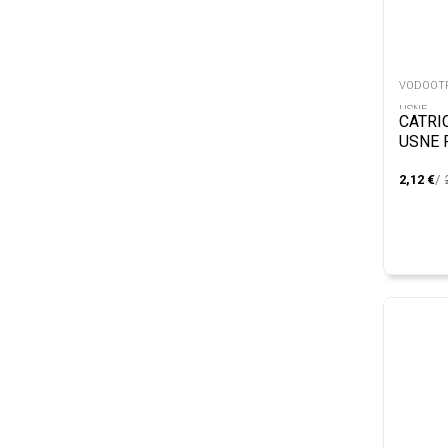
VODOOTP
USNE
CATRI
USNE 
2,12
€