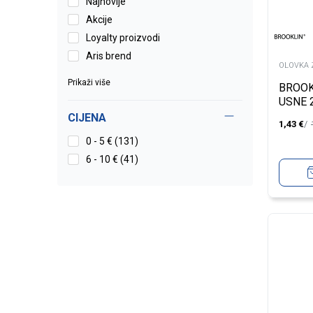
Najnovije
Akcije
Loyalty proizvodi
Aris brend
OLOVKA 
Prikaži više
BROOK
USNE 
CIJENA
1,43
€
0 - 5 € (131)
6 - 10 € (41)