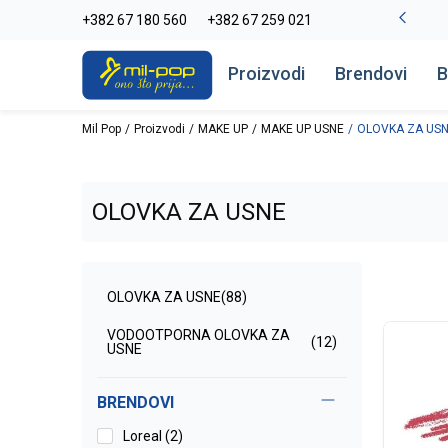
-20% na kompletan asortiman
+382 67 180 560
+382 67 259 021
Pogledaj više
Proizvodi
Brendovi
B
Mil Pop
Proizvodi
MAKE UP
MAKE UP USNE
OLOVKA ZA US
OLOVKA ZA USNE
OLOVKA ZA USNE
(88)
VODOOTPORNA OLOVKA ZA
(12)
USNE
BRENDOVI
Loreal (2)