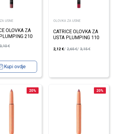
ZA USNE
OLOVKA ZA USNE
CE OLOVKA ZA
CATRICE OLOVKA ZA
PLUMPING 210
USTA PLUMPING 110
3,10
€
2,12
€
2,65
€
3,15
€
Kupi ovdje
20
%
20
%