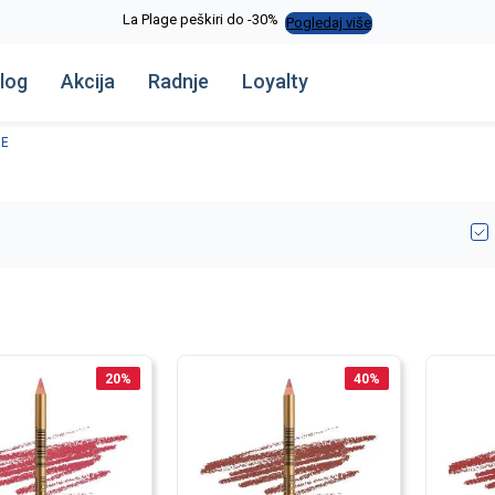
La Plage peškiri do -30%
Pogledaj više
log
Akcija
Radnje
Loyalty
NE
20
%
40
%