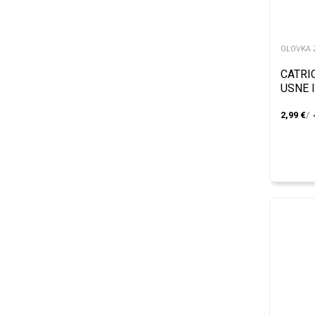
OLOVKA 
CATRI
USNE 
060
2,99
€