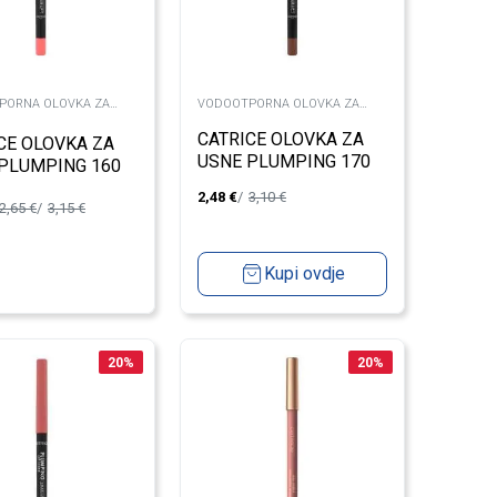
PORNA OLOVKA ZA
VODOOTPORNA OLOVKA ZA
USNE
CATRICE OLOVKA ZA
CE OLOVKA ZA
USNE PLUMPING 170
PLUMPING 160
2,48
€
3,10
€
2,65
€
3,15
€
Kupi ovdje
20
%
20
%