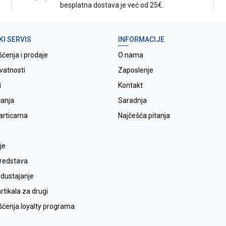
besplatna dostava je već od 25€.
KI SERVIS
INFORMACIJE
šćenja i prodaje
O nama
ivatnosti
Zaposlenje
i
Kontakt
ćanja
Saradnja
karticama
Najčešća pitanja
je
sredstava
odustajanje
tikala za drugi
išćenja loyalty programa