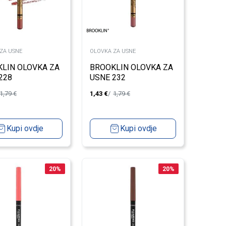
ZA USNE
OLOVKA ZA USNE
LIN OLOVKA ZA
BROOKLIN OLOVKA ZA
228
USNE 232
1,79
€
1,43
€
1,79
€
Kupi ovdje
Kupi ovdje
20
%
20
%