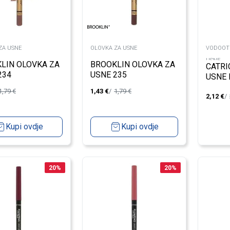
ZA USNE
OLOVKA ZA USNE
VODOOT
USNE
LIN OLOVKA ZA
BROOKLIN OLOVKA ZA
CATRI
234
USNE 235
USNE 
1,79
€
1,43
€
1,79
€
2,12
€
Kupi ovdje
Kupi ovdje
20
%
20
%