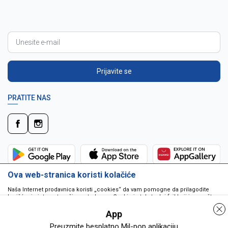
Prijavite se
PRATITE NAS
Ova web-stranica koristi kolačiće
Naša Internet prodavnica koristi „cookies“ da vam pomogne da prilagodite
korišćenje interneta vašim potrebama. Cookie je tekstualni fajl koji je smešten
na vašem hard disku od strane web servera. Cookie-ji ne mogu biti korišćeni
da pokrenu program ili da isporuče virus vašem računaru. Cookie-i su
App
jedinstveno dodeljeni vama, i jedino mogu biti pročitani od strane web servera
u domenu koji vam ih je poslao.
Preuzmite besplatno Mil-pop aplikaciju