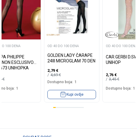
 DO 100 DENA
OD 40 DO 100 DENA
OD 40 DO 100 DEN
GOLDEN LADY ČARAPE
PA PHILIPPE
CAR.GERBI D.S
24III MICROGLAM 70 DEN
GNON ESCLUSIVO
UNIHOP
673 UNIHOPKA
2,79
€
4,69
€
2,76
€
99
€
3,45
€
Dostupno boja:
1
no boja:
1
Dostupno boja:
1
Kupi ovdje