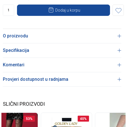
Dodaj u korpu
O proizvodu
Specifikacija
Komentari
Provjeri dostupnost u radnjama
SLIČNI PROIZVODI
53
%
40
%