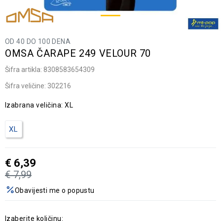
OD 40 DO 100 DENA
OMSA ČARAPE 249 VELOUR 70
Šifra artikla:
8308583654309
Šifra veličine:
302216
Izabrana veličina:
XL
XL
€
6,39
€
7,99
Obavijesti me o popustu
Izaberite količinu: