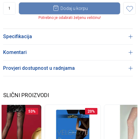
Dodaj u korpu
Potrebno je odabrati željenu veličinu!
Specifikacija
Komentari
Provjeri dostupnost u radnjama
SLIČNI PROIZVODI
53
%
20
%