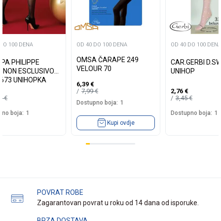
 DO 100 DENA
OD 40 DO 100 DENA
OD 40 DO 100 DEN
OMSA ČARAPE 249
PA PHILIPPE
CAR.GERBI D.S
VELOUR 70
GNON ESCLUSIVO
UNIHOP
673 UNIHOPKA
6,39
€
7,99
€
2,76
€
99
€
3,45
€
Dostupno boja:
1
no boja:
1
Dostupno boja:
1
Kupi ovdje
POVRAT ROBE
Zagarantovan povrat u roku od 14 dana od isporuke.
BRZA DOSTAVA