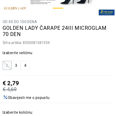
OD 40 DO 100 DENA
GOLDEN LADY ČARAPE 24III MICROGLAM
70 DEN
Šifra artikla:
8300081581934
Izaberite veličinu:
2
3
4
€
2,79
€
4,69
Obavijesti me o popustu
Izaberite količinu: