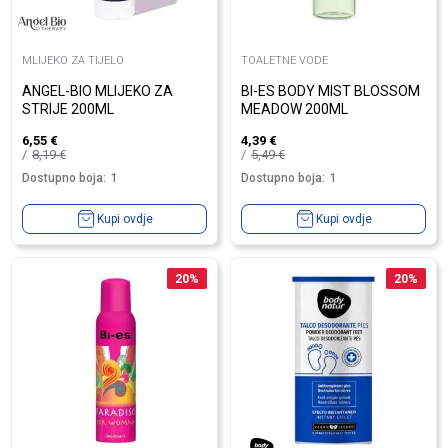
MLIJEKO ZA TIJELO
TOALETNE VODE
ANGEL-BIO MLIJEKO ZA
BI-ES BODY MIST BLOSSOM
STRIJE 200ML
MEADOW 200ML
6,55
€
4,39
€
8,19
€
5,49
€
Dostupno boja:
1
Dostupno boja:
1
Kupi ovdje
Kupi ovdje
20
%
20
%