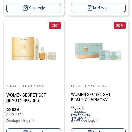
Kupi ovdje
Kupi ovdje
20
%
20
%
KOZMETICKI SET ZENSKI
KOZMETICKI SET ZENSKI
WOMEN SECRET SET
WOMEN SECRET SET
BEAUTY HARMONY
BEAUTY GODDES
19,92
€
29,52
€
24,90
€
36,90
€
LOYALTY CIJENA
17,49
€
Dostupno boja:
1
Dostupno boja:
1