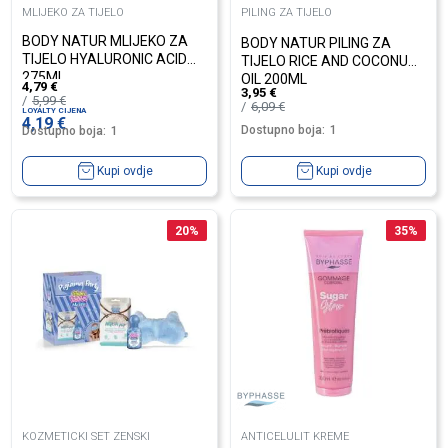
MLIJEKO ZA TIJELO
PILING ZA TIJELO
BODY NATUR MLIJEKO ZA
BODY NATUR PILING ZA
TIJELO HYALURONIC ACID
TIJELO RICE AND COCONUT
275ML
OIL 200ML
4,79
€
3,95
€
5,99
€
6,09
€
LOYALTY CIJENA
4,19
€
Dostupno boja:
1
Dostupno boja:
1
Kupi ovdje
Kupi ovdje
20
%
35
%
KOZMETICKI SET ZENSKI
ANTICELULIT KREME