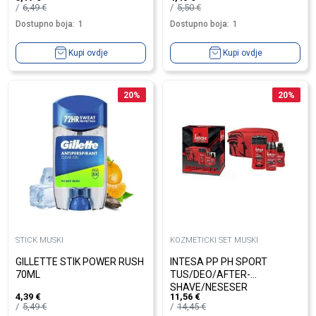
6,49
€
5,50
€
Dostupno boja:
1
Dostupno boja:
1
Kupi ovdje
Kupi ovdje
20
%
20
%
STICK MUSKI
KOZMETICKI SET MUSKI
GILLETTE STIK POWER RUSH
INTESA PP PH SPORT
70ML
TUS/DEO/AFTER-
SHAVE/NESESER
4,39
€
11,56
€
5,49
€
14,45
€