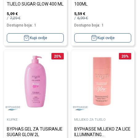
TIJELO SUGAR GLOW 400 ML
100ML
5,09
€
5,59
€
7,29
€
6,99
€
Dostupno boja:
1
Dostupno boja:
1
Kupi ovdje
Kupi ovdje
20
%
20
%
KUPKE
MLIJEKO ZA TIJELO
BYPHAS.GEL ZA TUSIRANJE
BYPHASSE MLIJEKO ZA LICE
SUGAR GLOW 2L
ILLUMINATING