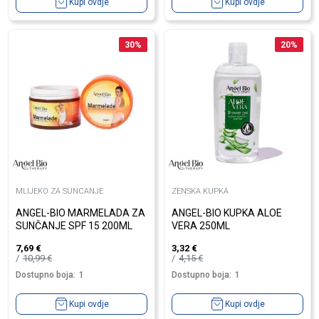
Kupi ovdje
Kupi ovdje
30
%
20
%
MLIJEKO ZA SUNCANJE
ZENSKA KUPKA
ANGEL-BIO MARMELADA ZA
ANGEL-BIO KUPKA ALOE
SUNČANJE SPF 15 200ML
VERA 250ML
7,69
€
3,32
€
10,99
€
4,15
€
Dostupno boja:
1
Dostupno boja:
1
Kupi ovdje
Kupi ovdje