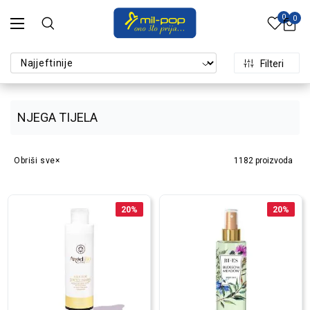
0
0
Filteri
NJEGA TIJELA
Obriši sve
1182
proizvoda
20
%
20
%