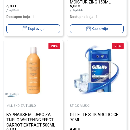
MOISTURIZING 150ML
5,83
€
5,03
€
7,29
€
6,29
€
Dostupno boja:
1
Dostupno boja:
1
Kupi ovdje
Kupi ovdje
20
%
20
%
MLIJEKO ZA TIJELO
STICK MUSKI
BYPHASSE MLIJEKO ZA
GILLETTE STIK ARCTIC ICE
TIJELO WHITENING EFECT
70ML
CARROT EXTRACT 500ML
5,19
€
4,40
€