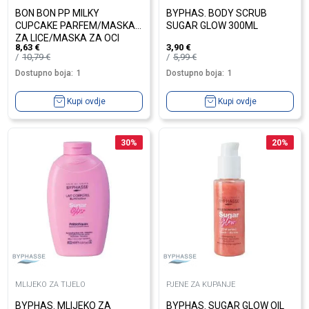
BON BON PP MILKY
BYPHAS. BODY SCRUB
CUPCAKE PARFEM/MASKA
SUGAR GLOW 300ML
ZA LICE/MASKA ZA OCI
8,63
€
3,90
€
10,79
€
5,99
€
Dostupno boja:
1
Dostupno boja:
1
Kupi ovdje
Kupi ovdje
30
%
20
%
MLIJEKO ZA TIJELO
PJENE ZA KUPANJE
BYPHAS. MLIJEKO ZA
BYPHAS. SUGAR GLOW OIL