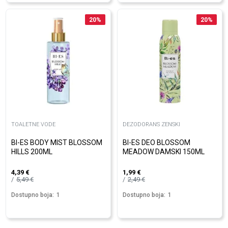
20
%
20
%
TOALETNE VODE
DEZODORANS ZENSKI
BI-ES BODY MIST BLOSSOM
BI-ES DEO BLOSSOM
HILLS 200ML
MEADOW DAMSKI 150ML
4,39
€
1,99
€
5,49
€
2,49
€
Dostupno boja:
1
Dostupno boja:
1