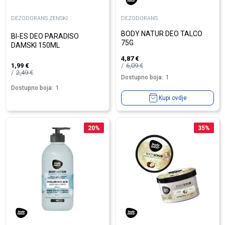
DEZODORANS ZENSKI
DEZODORANS
BODY NATUR DEO TALCO
BI-ES DEO PARADISO
75G
DAMSKI 150ML
4,87
€
6,09
€
1,99
€
2,49
€
Dostupno boja:
1
Dostupno boja:
1
Kupi ovdje
20
%
35
%