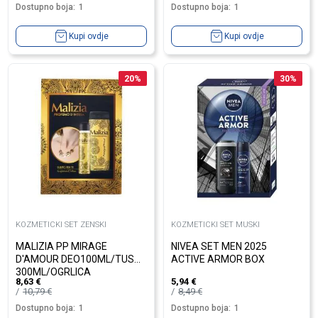
Dostupno boja:
1
Dostupno boja:
1
Kupi ovdje
Kupi ovdje
20
%
30
%
KOZMETICKI SET ZENSKI
KOZMETICKI SET MUSKI
MALIZIA PP MIRAGE
NIVEA SET MEN 2025
D'AMOUR DEO100ML/TUS
ACTIVE ARMOR BOX
300ML/OGRLICA
8,63
€
5,94
€
10,79
€
8,49
€
Dostupno boja:
1
Dostupno boja:
1