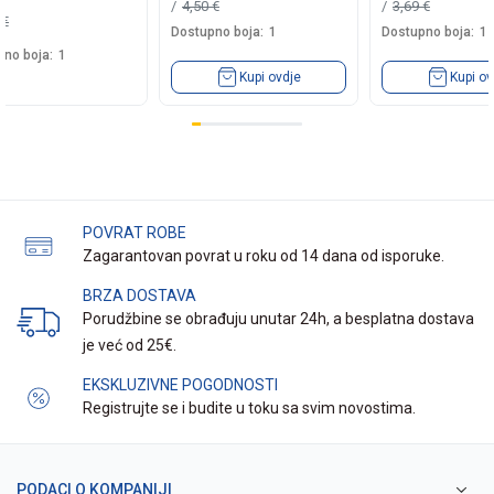
4,50
€
3,69
€
0
€
Dostupno boja:
1
Dostupno boja:
1
no boja:
1
Kupi ovdje
Kupi ov
POVRAT ROBE
Zagarantovan povrat u roku od 14 dana od isporuke.
BRZA DOSTAVA
Porudžbine se obrađuju unutar 24h, a besplatna dostava
je već od 25€.
EKSKLUZIVNE POGODNOSTI
Registrujte se i budite u toku sa svim novostima.
PODACI O KOMPANIJI