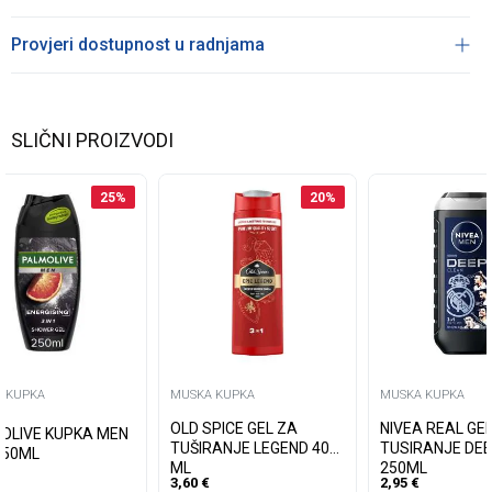
Provjeri dostupnost u radnjama
SLIČNI PROIZVODI
25
%
20
%
 KUPKA
MUSKA KUPKA
MUSKA KUPKA
OLD SPICE GEL ZA
NIVEA REAL GE
OLIVE KUPKA MEN
TUŠIRANJE LEGEND 400
TUSIRANJE DE
250ML
ML
250ML
3,60
€
2,95
€