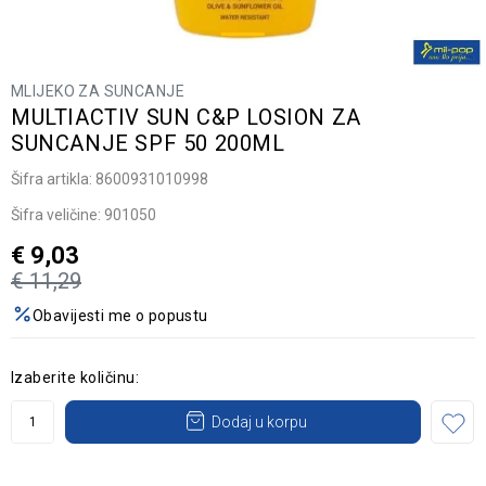
MLIJEKO ZA SUNCANJE
MULTIACTIV SUN C&P LOSION ZA
SUNCANJE SPF 50 200ML
Šifra artikla:
8600931010998
Šifra veličine:
901050
€
9,03
€
11,29
Obavijesti me o popustu
Izaberite količinu:
Dodaj u korpu