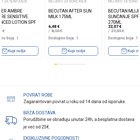
KO ZA SUNCANJE
MLIJEKO ZA SUNCANJE
MLIJEKO ZA SUNC
IER AMBRE
BECUTAN AFTER SUN
BECUTAN MLIJ
IRE SENSITIVE
MILK 175ML
SUNČANJE SPF
NCED LOTION SPF
270ML
€
6,48
€
22,07
€
175 ML
80
€
8,10
€
27,59
€
no boja:
1
Dostupno boja:
1
Dostupno boja:
1
Kupi ovdje
Kupi ovdje
Kupi ov
POVRAT ROBE
Zagarantovan povrat u roku od 14 dana od isporuke.
BRZA DOSTAVA
Porudžbine se obrađuju unutar 24h, a besplatna dostava
je već od 25€.
EKSKLUZIVNE POGODNOSTI