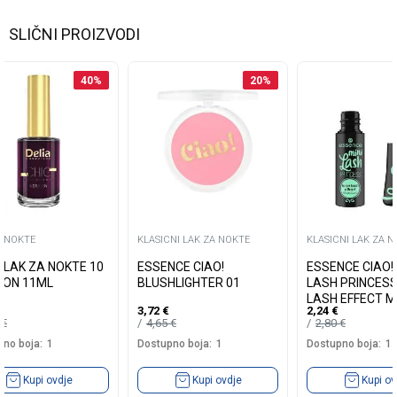
SLIČNI PROIZVODI
40
%
20
%
A NOKTE
KLASICNI LAK ZA NOKTE
KLASICNI LAK ZA 
A LAK ZA NOKTE 10
ESSENCE CIAO!
ESSENCE CIAO! 
ION 11ML
BLUSHLIGHTER 01
LASH PRINCESS
LASH EFFECT 
3,72
€
2,24
€
01
9
€
4,65
€
2,80
€
no boja:
1
Dostupno boja:
1
Dostupno boja:
1
Kupi ovdje
Kupi ovdje
Kupi ov