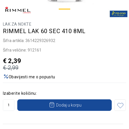
LAK ZA NOKTE
RIMMEL LAK 60 SEC 410 8ML
Šifra artikla:
3614229326932
Šifra veličine:
912161
€
2,39
€
2,99
Obavijesti me o popustu
Izaberite količinu:
Dodaj u korpu