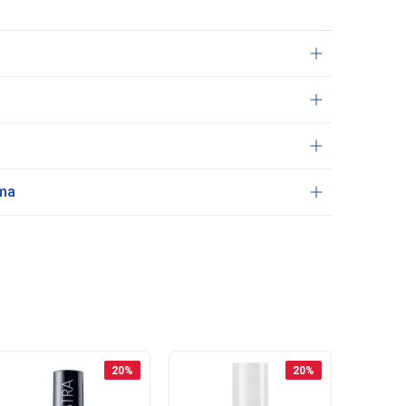
ama
20
%
20
%