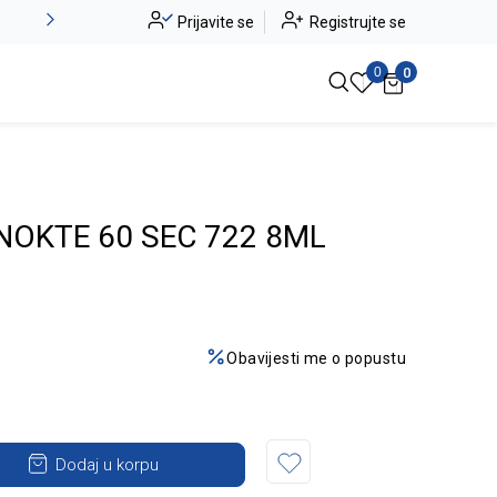
Alma Ras do -50%
Prijavite se
Registrujte se
Pogledaj više
0
0
NOKTE 60 SEC 722 8ML
Obavijesti me o popustu
Dodaj u korpu