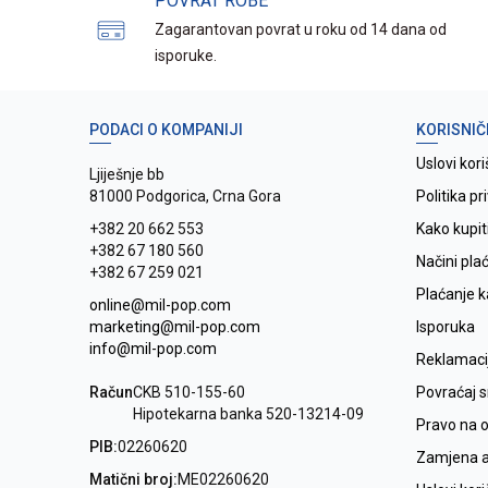
POVRAT ROBE
Zagarantovan povrat u roku od 14 dana od
isporuke.
PODACI O KOMPANIJI
KORISNIČ
Uslovi kori
Ljiješnje bb
81000 Podgorica, Crna Gora
Politika pr
+382 20 662 553
Kako kupit
+382 67 180 560
Načini pla
+382 67 259 021
Plaćanje 
online@mil-pop.com
marketing@mil-pop.com
Isporuka
info@mil-pop.com
Reklamaci
Račun
CKB 510-155-60
Povraćaj 
Hipotekarna banka 520-13214-09
Pravo na 
PIB:
02260620
Zamjena ar
Matični broj:
ME02260620