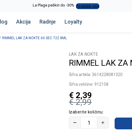
La Plage peškiri do -30%
Pogledaj više
log
Akcija
Radnje
Loyalty
RIMMEL LAK ZA NOKTE 60 SEC 722 8ML
LAK ZA NOKTE
RIMMEL LAK ZA 
Šifra artikla:
3614228081320
Šifra veličine:
912158
€
2,39
€
2,99
Izaberite količinu: