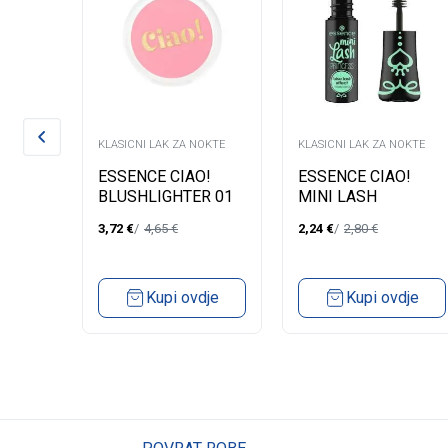
KLASICNI LAK ZA NOKTE
KLASICNI LAK ZA NOKTE
ESSENCE CIAO!
ESSENCE CIAO!
SSION
BLUSHLIGHTER 01
MINI LASH
PRINCESS FALSE
3,72
€
4,65
€
2,24
€
2,80
€
LASH EFFECT
MASKARA 01
dje
Kupi ovdje
Kupi ovdje