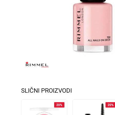
SLIČNI PROIZVODI
40
%
20
%
20
%