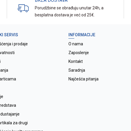
BRZA DOSTAVA
Porudžbine se obrađuju unutar 24h, a
besplatna dostava je već od 25€.
KI SERVIS
INFORMACIJE
šćenja i prodaje
O nama
ivatnosti
Zaposlenje
i
Kontakt
ćanja
Saradnja
karticama
Najčešća pitanja
je
sredstava
odustajanje
tikala za drugi