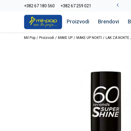
-20% na kompletan asortiman
+382 67 180 560
+382 67 259 021
Pogledaj više
Proizvodi
Brendovi
B
Mil Pop
Proizvodi
MAKE UP
MAKE UP NOKTI
LAK ZA NOKTE