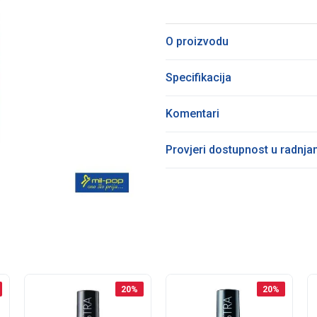
O proizvodu
Specifikacija
Komentari
Provjeri dostupnost u radnj
20
%
20
%