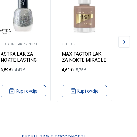
KLASICNI LAK ZA NOKTE
GEL LAK
GEL LAK
ASTRA LAK ZA
MAX FACTOR LAK
MAX 
NOKTE LASTING
ZA NOKTE MIRACLE
ZA NO
GEL EFFECT EDEN
PURE 812 SPICED
PURE 
3,59
€
4,49
€
4,60
€
5,75
€
4,60
€
55
CHAI
MOON
Kupi ovdje
Kupi ovdje