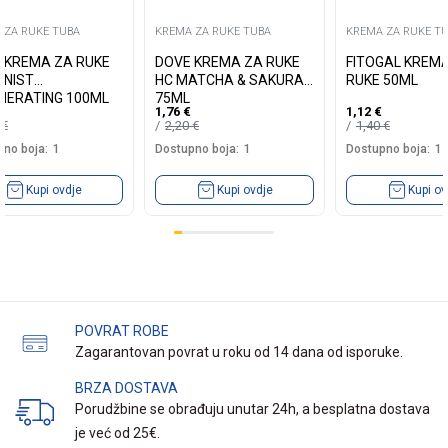
 ZA RUKE TUBA
KREMA ZA RUKE TUBA
KREMA ZA RUKE T
A KREMA ZA RUKE
DOVE KREMA ZA RUKE
FITOGAL KREM
NIST
HC MATCHA & SAKURA
RUKE 50ML
NERATING 100ML
75ML
1,76
€
1,12
€
9
€
2,20
€
1,40
€
no boja:
1
Dostupno boja:
1
Dostupno boja:
1
Kupi ovdje
Kupi ovdje
Kupi ov
POVRAT ROBE
Zagarantovan povrat u roku od 14 dana od isporuke.
BRZA DOSTAVA
Porudžbine se obrađuju unutar 24h, a besplatna dostava
je već od 25€.