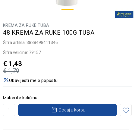
KREMA ZA RUKE TUBA
48 KREMA ZA RUKE 100G TUBA
Šifra artikla:
3838498411346
Šifra veličine:
79157
€
1,43
€
1,79
Obavijesti me o popustu
Izaberite količinu:
Dodaj u korpu