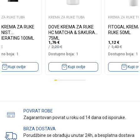
 ZA RUKE TUBA
KREMA ZA RUKE TUBA
KREMA ZA RUKE T
A KREMA ZA RUKE
DOVE KREMA ZA RUKE
FITOGAL KREM
NIST
HC MATCHA & SAKURA
RUKE 50ML
NERATING 100ML
75ML
1,76
€
1,12
€
9
€
2,20
€
1,40
€
no boja:
1
Dostupno boja:
1
Dostupno boja:
1
Kupi ovdje
Kupi ovdje
Kupi ov
POVRAT ROBE
Zagarantovan povrat u roku od 14 dana od isporuke.
BRZA DOSTAVA
Porudžbine se obrađuju unutar 24h, a besplatna dostava