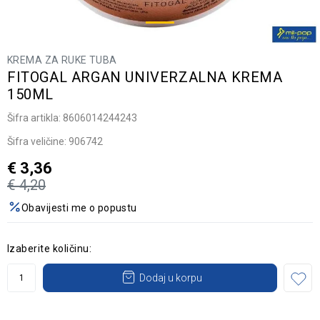
KREMA ZA RUKE TUBA
FITOGAL ARGAN UNIVERZALNA KREMA
150ML
Šifra artikla:
8606014244243
Šifra veličine:
906742
€
3,36
€
4,20
Obavijesti me o popustu
Izaberite količinu:
Dodaj u korpu