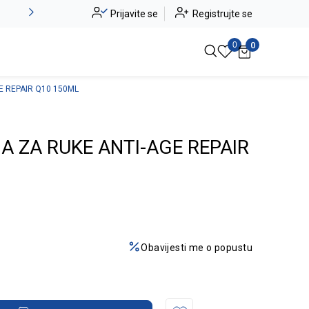
Alma Ras do -50%
Prijavite se
Registrujte se
Pogledaj više
0
0
E REPAIR Q10 150ML
 ZA RUKE ANTI-AGE REPAIR
Obavijesti me o popustu