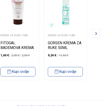
KREMA ZA RUKE TUBA
KREMA ZA RUKE TUBA
KREMA Z
FITOGAL
GORSEN KREMA ZA
VASEL
BADEMOVA KREMA
RUKE 50ML
HAND&
80ML
1,60
€
2,00
€
2,30
€
9,24
€
11,55
€
2,23
€
Kupi ovdje
Kupi ovdje