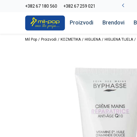
-20% na kompletan asortiman
+382 67 180 560
+382 67 259 021
Pogledaj više
Proizvodi
Brendovi
B
Mil Pop
Proizvodi
KOZMETIKA
HIGIJENA
HIGIJENA TIJELA