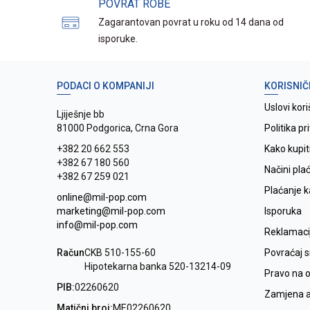
POVRAT ROBE
Zagarantovan povrat u roku od 14 dana od
isporuke.
PODACI O KOMPANIJI
KORISNIČ
Uslovi kori
Ljiješnje bb
81000 Podgorica, Crna Gora
Politika pr
+382 20 662 553
Kako kupit
+382 67 180 560
Načini pla
+382 67 259 021
Plaćanje 
online@mil-pop.com
marketing@mil-pop.com
Isporuka
info@mil-pop.com
Reklamaci
Račun
CKB 510-155-60
Povraćaj 
Hipotekarna banka 520-13214-09
Pravo na 
PIB:
02260620
Zamjena ar
Matični broj:
ME02260620