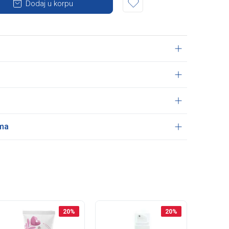
Dodaj u korpu
ama
20
%
20
%