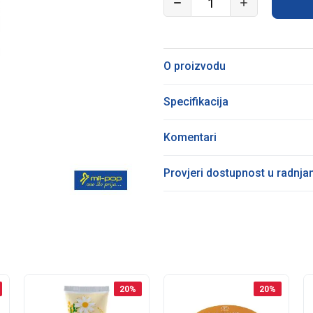
O proizvodu
Specifikacija
Komentari
Provjeri dostupnost u radnj
20
%
20
%