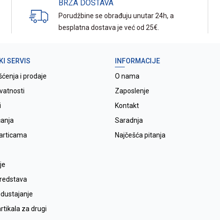
BRZA DOSTAVA
Porudžbine se obrađuju unutar 24h, a
besplatna dostava je već od 25€.
KI SERVIS
INFORMACIJE
šćenja i prodaje
O nama
ivatnosti
Zaposlenje
i
Kontakt
ćanja
Saradnja
karticama
Najčešća pitanja
je
sredstava
odustajanje
tikala za drugi