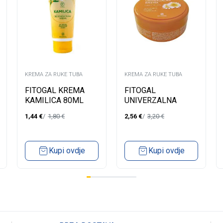
KREMA ZA RUKE TUBA
KREMA ZA RUKE TUBA
FITOGAL KREMA
FITOGAL
KAMILICA 80ML
UNIVERZALNA
KREMA 150ML
1,44
€
1,80
€
2,56
€
3,20
€
Kupi ovdje
Kupi ovdje