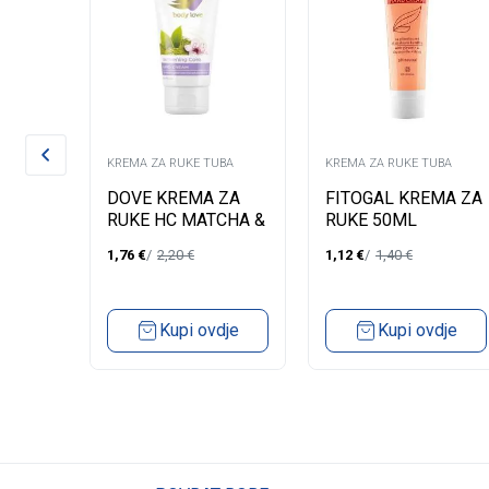
UBA
KREMA ZA RUKE TUBA
KREMA ZA RUKE TUBA
 ZA
DOVE KREMA ZA
FITOGAL KREMA ZA
IST
RUKE HC MATCHA &
RUKE 50ML
NG
SAKURA 75ML
1,76
€
2,20
€
1,12
€
1,40
€
dje
Kupi ovdje
Kupi ovdje