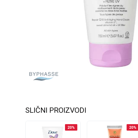
SLIČNI PROIZVODI
50
%
20
%
20
%