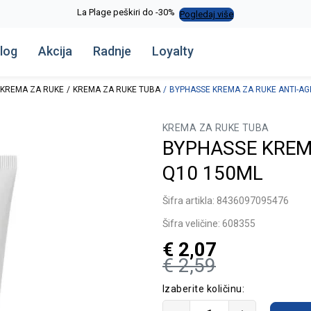
La Plage peškiri do -30%
Pogledaj više
log
Akcija
Radnje
Loyalty
KREMA ZA RUKE
KREMA ZA RUKE TUBA
BYPHASSE KREMA ZA RUKE ANTI-AG
KREMA ZA RUKE TUBA
BYPHASSE KREMA
Q10 150ML
Šifra artikla:
8436097095476
Šifra veličine:
608355
€
2,07
€
2,59
Izaberite količinu: