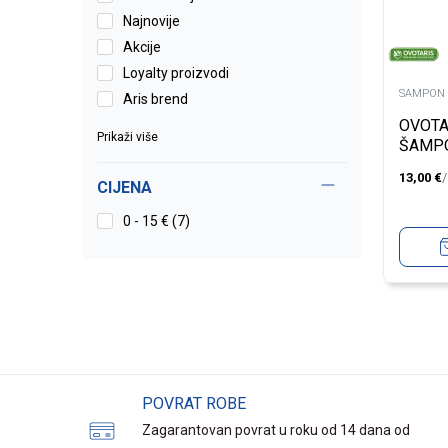
Najnovije
Akcije
Loyalty proizvodi
SAMPON 
Aris brend
OVOTA
Prikaži više
ŠAMPO
ZA JA
13,00
€
KOSE
CIJENA
0 - 15 € (7)
POVRAT ROBE
Zagarantovan povrat u roku od 14 dana od