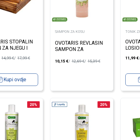
SAMPON ZA KOSU
TONIK ZA
RIS STOPALIN
OVOTA
OVOTARIS REVLASIN
 ZA NJEGU I
LOSIO
SAMPON ZA
INU STOPALA
BUBUL
OŠTEĆENU I FARBANU
14,99
€
17,99
€
11,99
€
10,15
€
12,69
€
15,39
€
KOSU 200ML
Kupi ovdje
20
%
20
%