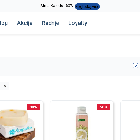
Alma Ras do -50%
Pogledaj više
log
Akcija
Radnje
Loyalty
s
30
%
20
%