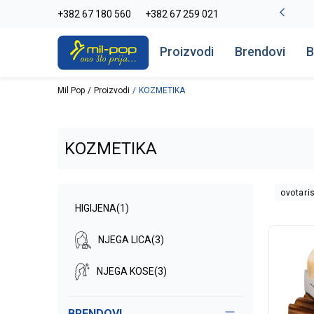
La Plage peškiri do -30%
+382 67 180 560
+382 67 259 021
Pogledaj više
Proizvodi
Brendovi
B
Mil Pop
Proizvodi
KOZMETIKA
KOZMETIKA
ovotari
HIGIJENA
(1)
NJEGA LICA
(3)
NJEGA KOSE
(3)
BRENDOVI