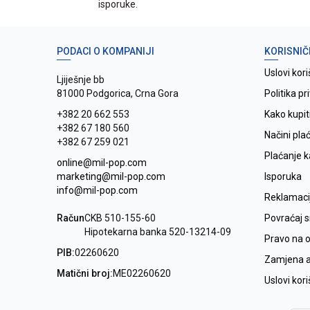
isporuke.
PODACI O KOMPANIJI
KORISNIČ
Uslovi kori
Ljiješnje bb
81000 Podgorica, Crna Gora
Politika pr
+382 20 662 553
Kako kupit
+382 67 180 560
Načini pla
+382 67 259 021
Plaćanje 
online@mil-pop.com
marketing@mil-pop.com
Isporuka
info@mil-pop.com
Reklamaci
Račun
CKB 510-155-60
Povraćaj 
Hipotekarna banka 520-13214-09
Pravo na 
PIB:
02260620
Zamjena ar
Matični broj:
ME02260620
Uslovi kor