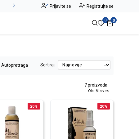
-20% na kompletan asortiman
Prijavite se
Registrujte se
Pogledaj više
0
0
Sortiraj
Autopretraga
7
proizvoda
Obriši sve
20
%
20
%