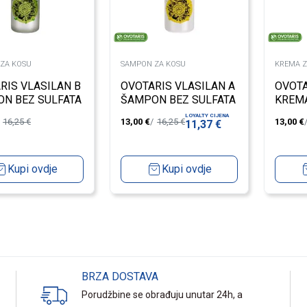
ZA KOSU
SAMPON ZA KOSU
KREMA Z
RIS VLASILAN B
OVOTARIS VLASILAN A
OVOTA
N BEZ SULFATA
ŠAMPON BEZ SULFATA
KREMA
ČANJE I RAST
PROTIV PERUTI I
PODOČ
LOYALTY CIJENA
16,25
€
13,00
€
16,25
€
13,00
€
11,37
€
OPADANJA KOSE
Kupi ovdje
Kupi ovdje
BRZA DOSTAVA
Porudžbine se obrađuju unutar 24h, a