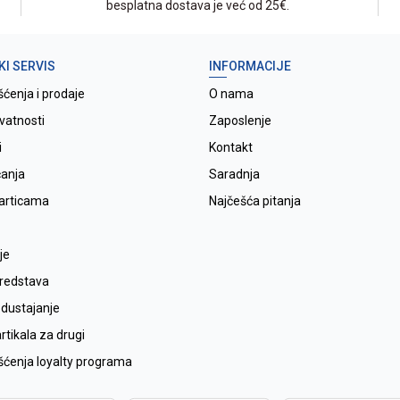
besplatna dostava je već od 25€.
KI SERVIS
INFORMACIJE
šćenja i prodaje
O nama
ivatnosti
Zaposlenje
i
Kontakt
ćanja
Saradnja
karticama
Najčešća pitanja
je
sredstava
odustajanje
tikala za drugi
išćenja loyalty programa