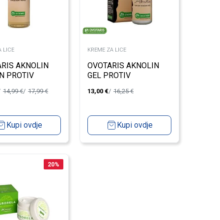
 LICE
KREME ZA LICE
RIS AKNOLIN
OVOTARIS AKNOLIN
N PROTIV
GEL PROTIV
JICA 150ML
BUBULJICA I MITISERA
14,99
€
17,99
€
13,00
€
16,25
€
35ML
Kupi ovdje
Kupi ovdje
20
%